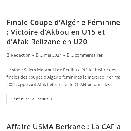
Alger
RS
Berkane
:
Communiqué
Finale Coupe d’Algérie Féminine
Du
TAS
: Victoire d’Akbou en U15 et
En
Date
d’Afak Relizane en U20
Du
02
Mai
2024
Auteur/autrice
Publication
Commentaires
Rédaction
2 mai 2024
2 commentaires
de
publiée :
de
la
la
Le stade Salem Mebrouki de Rouïba a été le théâtre des
publication :
publication :
finales des coupes d'Algérie féminines le mercredi 1er mai
2024, opposant Afak Relizane et le CF Akbou dans les…
Finale
Continuer La Lecture
Coupe
D’Algérie
Féminine
:
Victoire
D’Akbou
Affaire USMA Berkane : La CAF a
En