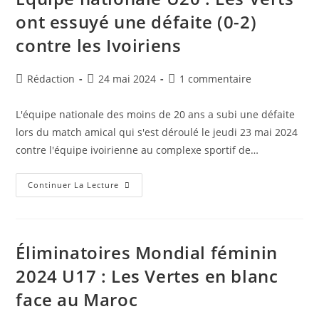
D’entrainement
Avant
ont essuyé une défaite (0-2)
Le
Deuxième
contre les Ivoiriens
Match
Contre
Les
Éléphanteaux
Auteur/autrice
Publication
Commentaires
Rédaction
24 mai 2024
1 commentaire
de
publiée :
de
la
la
L'équipe nationale des moins de 20 ans a subi une défaite
publication :
publication :
lors du match amical qui s'est déroulé le jeudi 23 mai 2024
contre l'équipe ivoirienne au complexe sportif de…
Équipe
Continuer La Lecture
Nationale
U20
:
Les
Verts
Ont
Éliminatoires Mondial féminin
Essuyé
Une
2024 U17 : Les Vertes en blanc
Défaite
(0-
face au Maroc
2)
Contre
Les