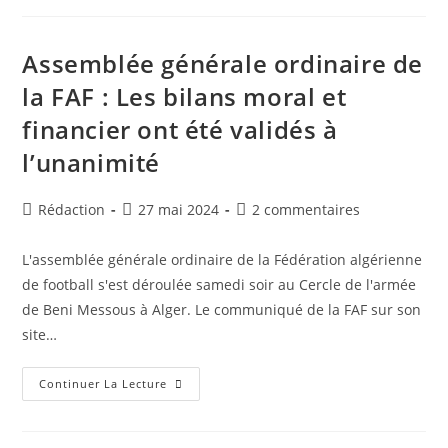
A
Été
Ouverte
Pour
Assemblée générale ordinaire de
Soupçons
De
la FAF : Les bilans moral et
Corruption
Au
financier ont été validés à
Sein
De
La
l’unanimité
FAF
Auteur/autrice
Publication
Commentaires
Rédaction
27 mai 2024
2 commentaires
de
publiée :
de
la
la
L'assemblée générale ordinaire de la Fédération algérienne
publication :
publication :
de football s'est déroulée samedi soir au Cercle de l'armée
de Beni Messous à Alger. Le communiqué de la FAF sur son
site…
Assemblée
Continuer La Lecture
Générale
Ordinaire
De
La