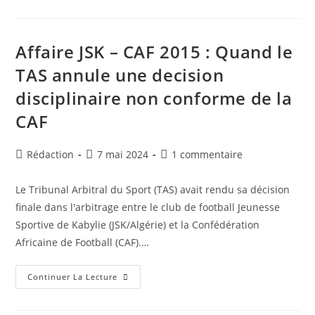
:
Troisième
Tour
Des
Éliminatoires
Affaire JSK – CAF 2015 : Quand le
De
La
TAS annule une decision
Coupe
Du
disciplinaire non conforme de la
Monde
2024
CAF
Auteur/autrice
Publication
Commentaires
Rédaction
7 mai 2024
1 commentaire
de
publiée :
de
la
la
Le Tribunal Arbitral du Sport (TAS) avait rendu sa décision
publication :
publication :
finale dans l'arbitrage entre le club de football Jeunesse
Sportive de Kabylie (JSK/Algérie) et la Confédération
Africaine de Football (CAF).…
Affaire
Continuer La Lecture
JSK
–
CAF