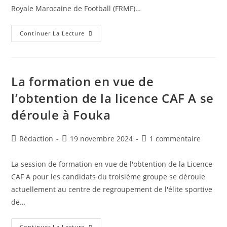
Royale Marocaine de Football (FRMF)…
Affaire
Continuer La Lecture
USM
Alger
RS
Berkane
:
Le
La formation en vue de
TAS
Accepte
l’obtention de la licence CAF A se
L’appel
De
déroule à Fouka
La
FAF
Concernant
Les
Auteur/autrice
Publication
Commentaires
Rédaction
19 novembre 2024
1 commentaire
Maillots
Du
de
publiée :
de
RS
la
la
Berkane
La session de formation en vue de l'obtention de la Licence
publication :
publication :
CAF A pour les candidats du troisième groupe se déroule
actuellement au centre de regroupement de l'élite sportive
de…
La
Continuer La Lecture