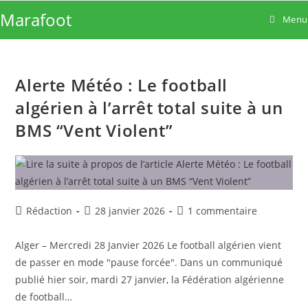
Skip
Marafoot
Menu
to
content
Alerte Météo : Le football
algérien à l’arrêt total suite à un
BMS “Vent Violent”
Auteur/autrice
Publication
Commentaires
Rédaction
28 janvier 2026
1 commentaire
de
publiée :
de
la
la
Alger – Mercredi 28 Janvier 2026 Le football algérien vient
publication :
publication :
de passer en mode "pause forcée". Dans un communiqué
publié hier soir, mardi 27 janvier, la Fédération algérienne
de football…