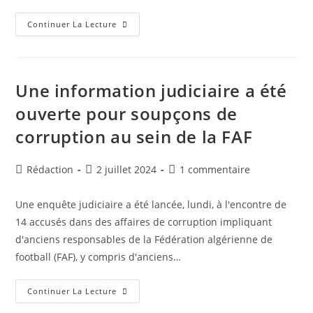
FAF
Continuer La Lecture
:
Session
De
Formation
Concernant
Les
Une information judiciaire a été
Systèmes
TMS,
ouverte pour soupçons de
DTMS
Et
corruption au sein de la FAF
La
Plateforme
FAF
Connect
Auteur/autrice
Publication
Commentaires
Rédaction
2 juillet 2024
1 commentaire
de
publiée :
de
la
la
Une enquête judiciaire a été lancée, lundi, à l'encontre de
publication :
publication :
14 accusés dans des affaires de corruption impliquant
d'anciens responsables de la Fédération algérienne de
football (FAF), y compris d'anciens…
Une
Continuer La Lecture
Information
Judiciaire