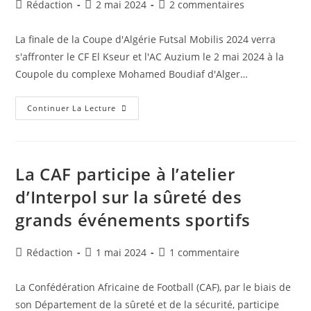
Auteur/autrice
Publication
Commentaires
Rédaction
2 mai 2024
2 commentaires
Retour
de
publiée :
de
la
la
La finale de la Coupe d'Algérie Futsal Mobilis 2024 verra
publication :
publication :
s'affronter le CF El Kseur et l'AC Auzium le 2 mai 2024 à la
Coupole du complexe Mohamed Boudiaf d'Alger…
Coupe
Continuer La Lecture
D’Algérie
Futsal
:
Le
CF
El
La CAF participe à l’atelier
Kseur
Et
d’Interpol sur la sûreté des
L’AC
Auzium
grands événements sportifs
Se
Disputeront
La
Finale
Auteur/autrice
Publication
Commentaires
Rédaction
1 mai 2024
1 commentaire
Ce
Soir
de
publiée :
de
la
la
La Confédération Africaine de Football (CAF), par le biais de
publication :
publication :
son Département de la sûreté et de la sécurité, participe