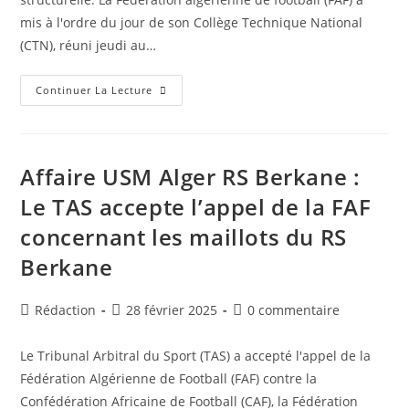
mis à l'ordre du jour de son Collège Technique National
(CTN), réuni jeudi au…
Révolution
Continuer La Lecture
Dans
Le
Football
Algérien
:
La
Affaire USM Alger RS Berkane :
FAF
Prépare
Le TAS accepte l’appel de la FAF
Une
Réforme
concernant les maillots du RS
Majeure
Du
Système
Berkane
De
Compétition
Dès
2026-
Auteur/autrice
Publication
Commentaires
Rédaction
28 février 2025
0 commentaire
2027
de
publiée :
de
la
la
Le Tribunal Arbitral du Sport (TAS) a accepté l'appel de la
publication :
publication :
Fédération Algérienne de Football (FAF) contre la
Confédération Africaine de Football (CAF), la Fédération