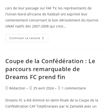
de
publiée :
de
la
la
Lors de leur passage sur FAF TV, les représentants de
publication :
publication :
l'Union Nord-africaine de football ont exprimé leur
contentement concernant le bon déroulement du tournoi
UNAF natifs des 2007-2008 qui s'est…
UNAF
Continuer La Lecture
U17
2024
:
Les
Représentants
Satisfaits
Coupe de la Confédération : Le
Du
Déroulement
parcours remarquable de
Du
Tournoi
Dreams FC prend fin
Auteur/autrice
Publication
Commentaires
Rédaction
29 avril 2024
1 commentaire
de
publiée :
de
la
la
Dreams FC a été éliminé en demi-finale de la Coupe de la
publication :
publication :
Confédération CAF TotalEnergies par le Zamalek avec un