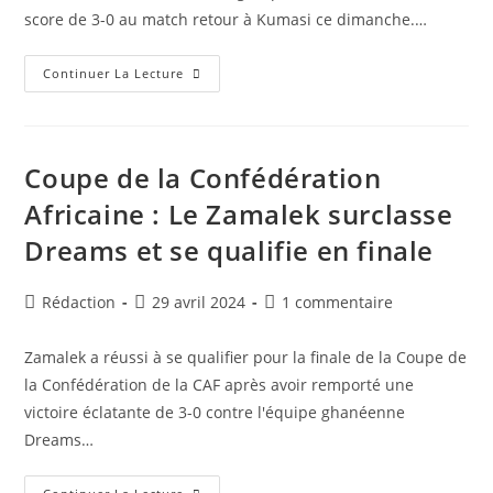
score de 3-0 au match retour à Kumasi ce dimanche.…
Coupe
Continuer La Lecture
De
La
Confédération
:
Le
Parcours
Coupe de la Confédération
Remarquable
De
Africaine : Le Zamalek surclasse
Dreams
FC
Dreams et se qualifie en finale
Prend
Fin
Auteur/autrice
Publication
Commentaires
Rédaction
29 avril 2024
1 commentaire
de
publiée :
de
la
la
Zamalek a réussi à se qualifier pour la finale de la Coupe de
publication :
publication :
la Confédération de la CAF après avoir remporté une
victoire éclatante de 3-0 contre l'équipe ghanéenne
Dreams…