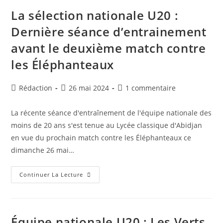
FAF
:
La sélection nationale U20 :
Les
Bilans
Dernière séance d’entrainement
Moral
Et
avant le deuxième match contre
Financier
Ont
Été
les Éléphanteaux
Validés
À
L’unanimité
Auteur/autrice
Publication
Commentaires
Rédaction
26 mai 2024
1 commentaire
de
publiée :
de
la
la
La récente séance d'entraînement de l'équipe nationale des
publication :
publication :
moins de 20 ans s'est tenue au Lycée classique d'Abidjan
en vue du prochain match contre les Éléphanteaux ce
dimanche 26 mai…
La
Continuer La Lecture
Sélection
Nationale
U20
:
Dernière
Séance
Équipe nationale U20 : Les Verts