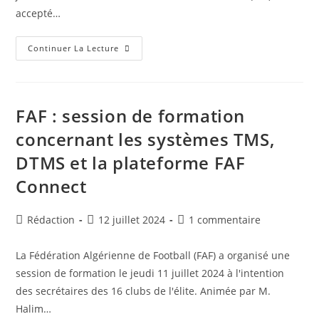
accepté…
Nabil
Continuer La Lecture
Neghiz
Décroche
Sa
Licence
CAF
Pro
FAF : session de formation
concernant les systèmes TMS,
DTMS et la plateforme FAF
Connect
Auteur/autrice
Publication
Commentaires
Rédaction
12 juillet 2024
1 commentaire
de
publiée :
de
la
la
La Fédération Algérienne de Football (FAF) a organisé une
publication :
publication :
session de formation le jeudi 11 juillet 2024 à l'intention
des secrétaires des 16 clubs de l'élite. Animée par M.
Halim…