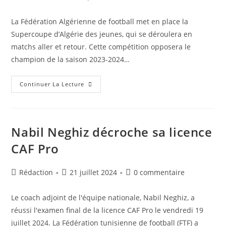
de
publiée :
de
la
la
La Fédération Algérienne de football met en place la
publication :
publication :
Supercoupe d’Algérie des jeunes, qui se déroulera en
matchs aller et retour. Cette compétition opposera le
champion de la saison 2023-2024…
Supercoupe
Continuer La Lecture
D’Algérie
Des
Jeunes
:
Les
Rencontres
Nabil Neghiz décroche sa licence
Des
U15,
CAF Pro
U17
Et
U19
Au
Auteur/autrice
Publication
Commentaires
Rédaction
21 juillet 2024
0 commentaire
Menu
de
publiée :
de
Cette
Semaine
la
la
Le coach adjoint de l'équipe nationale, Nabil Neghiz, a
publication :
publication :
réussi l'examen final de la licence CAF Pro le vendredi 19
juillet 2024. La Fédération tunisienne de football (FTF) a