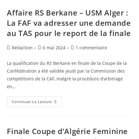
2015
:
Quand
Affaire RS Berkane – USM Alger :
Le
TAS
La FAF va adresser une demande
Annule
Une
au TAS pour le report de la finale
Decision
Disciplinaire
Non
Conforme
Auteur/autrice
Publication
Commentaires
Rédaction
6 mai 2024
1 commentaire
De
La
de
publiée :
de
CAF
la
la
La qualification du RS Berkane en finale de la Coupe de la
publication :
publication :
Confédération a été validée jeudi par la Commission des
compétitions de la CAF, malgré la procédure d’arbitrage
en…
Affaire
Continuer La Lecture
RS
Berkane
–
USM
Alger
:
Finale Coupe d’Algérie Feminine
La
FAF