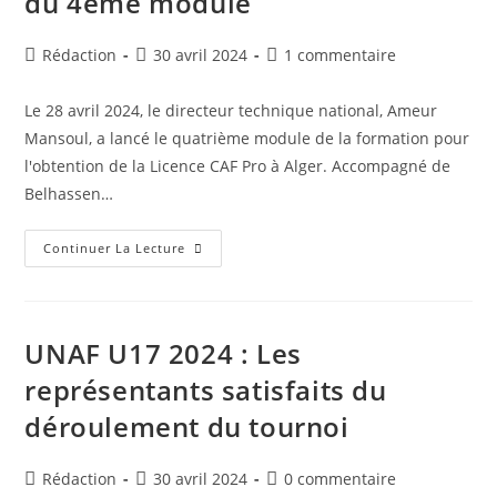
du 4éme module
Contre
L’équipe
Du
MCA
Auteur/autrice
Publication
Commentaires
Rédaction
30 avril 2024
1 commentaire
de
publiée :
de
la
la
Le 28 avril 2024, le directeur technique national, Ameur
publication :
publication :
Mansoul, a lancé le quatrième module de la formation pour
l'obtention de la Licence CAF Pro à Alger. Accompagné de
Belhassen…
Formation
Continuer La Lecture
CAF
PRO
:
Lancement
Du
4éme
UNAF U17 2024 : Les
Module
représentants satisfaits du
déroulement du tournoi
Auteur/autrice
Publication
Commentaires
Rédaction
30 avril 2024
0 commentaire