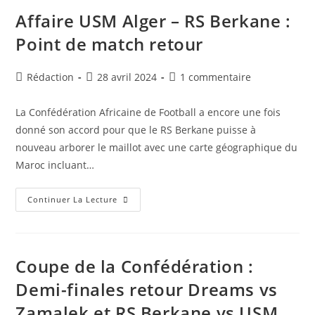
Berkane
:
Affaire USM Alger – RS Berkane :
Le
Match
Point de match retour
Retour
De
La
Demi-
Auteur/autrice
Publication
Commentaires
Rédaction
28 avril 2024
1 commentaire
Finale
de
publiée :
de
N’a
Pas
la
la
Eu
La Confédération Africaine de Football a encore une fois
publication :
publication :
Lieu
donné son accord pour que le RS Berkane puisse à
nouveau arborer le maillot avec une carte géographique du
Maroc incluant…
Affaire
Continuer La Lecture
USM
Alger
–
RS
Berkane
:
Coupe de la Confédération :
Point
De
Demi-finales retour Dreams vs
Match
Retour
Zamalek et RS Berkane vs USM