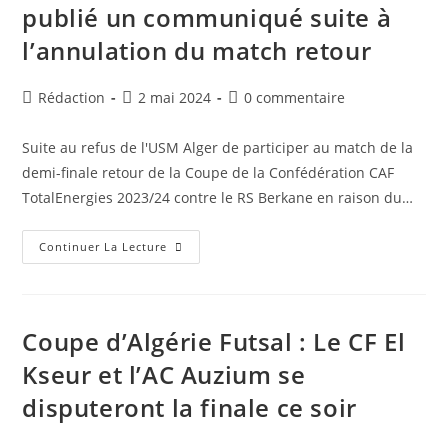
U15
publié un communiqué suite à
Et
D’Afak
l’annulation du match retour
Relizane
En
U20
Auteur/autrice
Publication
Commentaires
Rédaction
2 mai 2024
0 commentaire
de
publiée :
de
la
la
Suite au refus de l'USM Alger de participer au match de la
publication :
publication :
demi-finale retour de la Coupe de la Confédération CAF
TotalEnergies 2023/24 contre le RS Berkane en raison du…
Affaire
Continuer La Lecture
USMA
Berkane
:
La
CAF
A
Coupe d’Algérie Futsal : Le CF El
Publié
Un
Kseur et l’AC Auzium se
Communiqué
Suite
disputeront la finale ce soir
À
L’annulation
Du
Match