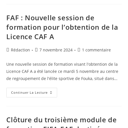
La
Fédération
Algérienne
De
FAF : Nouvelle session de
Football
Dépose
formation pour l’obtention de la
Sa
Candidature
Licence CAF A
Aux
Élections
Du
Comité
Auteur/autrice
Publication
Commentaires
Rédaction
7 novembre 2024
1 commentaire
De
La
de
publiée :
de
CAF
la
la
Une nouvelle session de formation visant l'obtention de la
publication :
publication :
Licence CAF A a été lancée ce mardi 5 novembre au centre
de regroupement de l'élite sportive de Fouka, situé dans…
FAF
Continuer La Lecture
:
Nouvelle
Session
De
Formation
Pour
Clôture du troisième module de
L’obtention
De