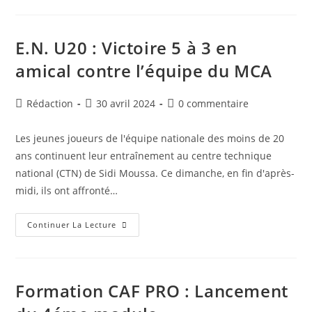
La
Ville
Hôte
De
L’atelier
E.N. U20 : Victoire 5 à 3 en
Régional
De
amical contre l’équipe du MCA
Licence
De
Club
De
Auteur/autrice
Publication
Commentaires
Rédaction
30 avril 2024
0 commentaire
La
de
publiée :
de
CAF
2024
la
la
Les jeunes joueurs de l'équipe nationale des moins de 20
publication :
publication :
ans continuent leur entraînement au centre technique
national (CTN) de Sidi Moussa. Ce dimanche, en fin d'après-
midi, ils ont affronté…
E.N.
Continuer La Lecture
U20
:
Victoire
5
À
3
Formation CAF PRO : Lancement
En
Amical