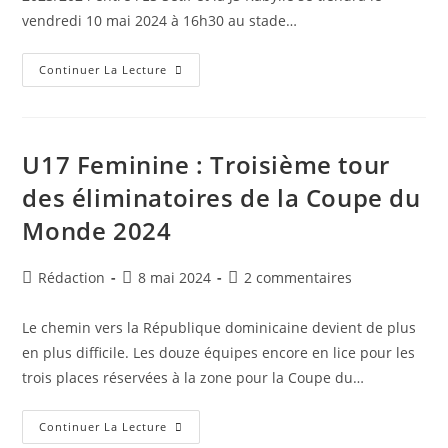
vendredi 10 mai 2024 à 16h30 au stade…
Finale
Continuer La Lecture
Coupe
De
La
Ligue
Reserve
:
U17 Feminine : Troisième tour
ES
Sétif
des éliminatoires de la Coupe du
–
JS
Monde 2024
Kabylie
Ce
Vendredi
Au
Auteur/autrice
Publication
Commentaires
Rédaction
8 mai 2024
2 commentaires
Stade
De
de
publiée :
de
Rouiba
la
la
Le chemin vers la République dominicaine devient de plus
publication :
publication :
en plus difficile. Les douze équipes encore en lice pour les
trois places réservées à la zone pour la Coupe du…
U17
Continuer La Lecture
Feminine