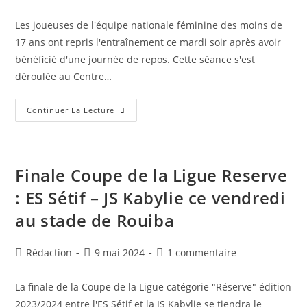
de
publiée :
de
la
la
Les joueuses de l'équipe nationale féminine des moins de
publication :
publication :
17 ans ont repris l'entraînement ce mardi soir après avoir
bénéficié d'une journée de repos. Cette séance s'est
déroulée au Centre…
Éliminatoires
Continuer La Lecture
Mondial
Féminin
2024
U17
:
Reprise
Finale Coupe de la Ligue Reserve
Des
Entraînements
: ES Sétif – JS Kabylie ce vendredi
En
Vue
au stade de Rouiba
Du
Match
De
Retour
Auteur/autrice
Publication
Commentaires
Rédaction
9 mai 2024
1 commentaire
Contre
Le
de
publiée :
de
Maroc
la
la
La finale de la Coupe de la Ligue catégorie "Réserve" édition
publication :
publication :
2023/2024 entre l'ES Sétif et la JS Kabylie se tiendra le