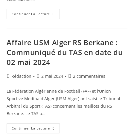
Finale
Continuer La Lecture
Coupe
D’Algérie
U17
Féminine
:
Le
Affaire USM Alger RS Berkane :
CF
Akbou
Communiqué du TAS en date du
Vainqueur
02 mai 2024
Auteur/autrice
Publication
Commentaires
Rédaction
2 mai 2024
2 commentaires
de
publiée :
de
la
la
La Fédération Algérienne de Football (FAF) et l'Union
publication :
publication :
Sportive Medina d'Alger (USM Alger) ont saisi le Tribunal
Arbitral du Sport (TAS) concernant les maillots du RS
Berkane. Le TAS a…
Affaire
Continuer La Lecture
USM