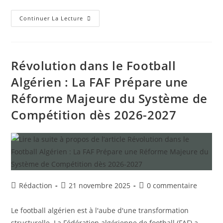
La
Continuer La Lecture
FAF
Et
Air
Algérie
Scellent
Un
Révolution dans le Football
Contrat
De
Algérien : La FAF Prépare une
Sponsoring
De
Réforme Majeure du Système de
Trois
Ans
Compétition dès 2026-2027
Auteur/autrice
Publication
Commentaires
Rédaction
21 novembre 2025
0 commentaire
de
publiée :
de
la
la
Le football algérien est à l'aube d'une transformation
publication :
publication :
structurelle. La Fédération algérienne de football (FAF) a