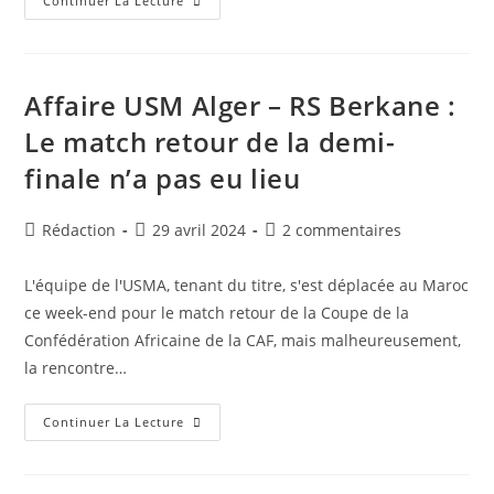
Coupe
Continuer La Lecture
De
La
Confédération
Africaine
:
Le
Affaire USM Alger – RS Berkane :
Zamalek
Surclasse
Le match retour de la demi-
Dreams
Et
finale n’a pas eu lieu
Se
Qualifie
En
Finale
Auteur/autrice
Publication
Commentaires
Rédaction
29 avril 2024
2 commentaires
de
publiée :
de
la
la
L'équipe de l'USMA, tenant du titre, s'est déplacée au Maroc
publication :
publication :
ce week-end pour le match retour de la Coupe de la
Confédération Africaine de la CAF, mais malheureusement,
la rencontre…
Affaire
Continuer La Lecture
USM
Alger
–
RS