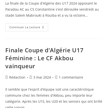
la
la
La finale de la Coupe d'Algérie des U17 2024 opposant le
publication :
publication :
Paradou AC au CS Constantine s'est déroulée vendredi au
stade Salem Mabrouki à Rouiba et a vu la victoire…
Finale
Continuer La Lecture
Coupe
D’Algérie
U17
:
Le
Paradou
Finale Coupe d’Algérie U17
AC
Remporte
Féminine : Le CF Akbou
La
Victoire
vainqueur
Contre
Le
CS
Constantine
Auteur/autrice
Publication
Commentaires
Rédaction
3 mai 2024
1 commentaire
de
publiée :
de
la
la
Il semble que l'esprit d'équipe soit une caractéristique
publication :
publication :
commune chez les femmes d'Akbou, peu importe leur
catégorie. Après les U15, les U20 et les seniors qui ont brillé
cette saison,…