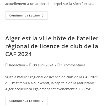
actuellement à un atelier d'Interpol sur la sûreté et la…
La
Continuer La Lecture
CAF
Participe
À
L’atelier
D’Interpol
Sur
Alger est la ville hôte de l’atelier
La
Sûreté
régional de licence de club de la
Des
Grands
CAF 2024
Événements
Sportifs
Auteur/autrice
Publication
Commentaires
Rédaction
30 avril 2024
1 commentaire
de
publiée :
de
la
la
Suite à l'atelier régional de licence de club de la CAF 2024
publication :
publication :
qui s'est tenu à Nouakchott, la capitale de la Mauritanie,
Alger accueillera également cet événement du 30 avril…
Alger
Continuer La Lecture
Est