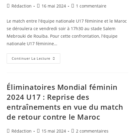
Ivoiriens
Auteur/autrice
Publication
Commentaires
Rédaction
16 mai 2024
1 commentaire
de
publiée :
de
la
la
Le match entre l'équipe nationale U17 féminine et le Maroc
publication :
publication :
se déroulera ce vendredi soir à 17h30 au stade Salem
Mebrouki de Rouïba. Pour cette confrontation, l'équipe
nationale U17 féminine…
Éliminatoires
Continuer La Lecture
Mondial
Féminin
2024
U17
:
Les
Éliminatoires Mondial féminin
Vertes
En
2024 U17 : Reprise des
Blanc
Face
entraînements en vue du match
Au
Maroc
de retour contre le Maroc
Auteur/autrice
Publication
Commentaires
Rédaction
15 mai 2024
2 commentaires