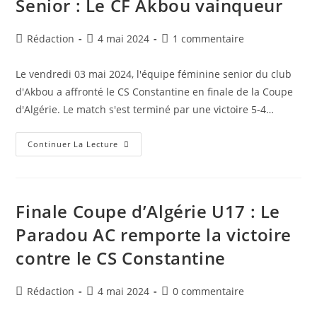
Senior : Le CF Akbou vainqueur
Va
Adresser
Une
Demande
Auteur/autrice
Publication
Commentaires
Rédaction
4 mai 2024
1 commentaire
Au
de
publiée :
de
TAS
Pour
la
la
Le
Le vendredi 03 mai 2024, l'équipe féminine senior du club
publication :
publication :
Report
d'Akbou a affronté le CS Constantine en finale de la Coupe
De
La
d'Algérie. Le match s'est terminé par une victoire 5-4…
Finale
Finale
Continuer La Lecture
Coupe
D’Algérie
Feminine
Senior
:
Le
Finale Coupe d’Algérie U17 : Le
CF
Akbou
Paradou AC remporte la victoire
Vainqueur
contre le CS Constantine
Auteur/autrice
Publication
Commentaires
Rédaction
4 mai 2024
0 commentaire
de
publiée :
de