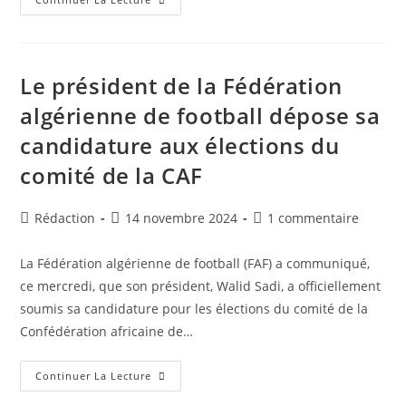
Formation
En
Vue
De
L’obtention
De
Le président de la Fédération
La
Licence
algérienne de football dépose sa
CAF
A
candidature aux élections du
Se
Déroule
À
comité de la CAF
Fouka
Auteur/autrice
Publication
Commentaires
Rédaction
14 novembre 2024
1 commentaire
de
publiée :
de
la
la
La Fédération algérienne de football (FAF) a communiqué,
publication :
publication :
ce mercredi, que son président, Walid Sadi, a officiellement
soumis sa candidature pour les élections du comité de la
Confédération africaine de…
Le
Continuer La Lecture
Président
De