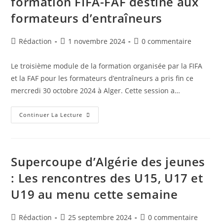
formation FIFA-FAF destiné aux
La
Licence
formateurs d’entraîneurs
CAF
A
Auteur/autrice
Publication
Commentaires
Rédaction
1 novembre 2024
0 commentaire
de
publiée :
de
la
la
Le troisième module de la formation organisée par la FIFA
publication :
publication :
et la FAF pour les formateurs d’entraîneurs a pris fin ce
mercredi 30 octobre 2024 à Alger. Cette session a…
Clôture
Continuer La Lecture
Du
Troisième
Module
De
Formation
FIFA-
Supercoupe d’Algérie des jeunes
FAF
Destiné
: Les rencontres des U15, U17 et
Aux
Formateurs
U19 au menu cette semaine
D’entraîneurs
Auteur/autrice
Publication
Commentaires
Rédaction
25 septembre 2024
0 commentaire