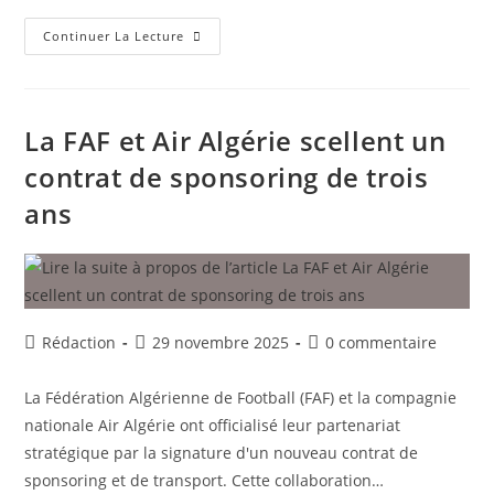
Alerte
Continuer La Lecture
Météo
:
Le
Football
Algérien
À
La FAF et Air Algérie scellent un
L’arrêt
Total
contrat de sponsoring de trois
Suite
À
ans
Un
BMS
“Vent
Violent”
Auteur/autrice
Publication
Commentaires
Rédaction
29 novembre 2025
0 commentaire
de
publiée :
de
la
la
La Fédération Algérienne de Football (FAF) et la compagnie
publication :
publication :
nationale Air Algérie ont officialisé leur partenariat
stratégique par la signature d'un nouveau contrat de
sponsoring et de transport. Cette collaboration…