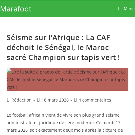
Skip
Marafoot
Menu
to
content
Séisme sur l’Afrique : La CAF
déchoit le Sénégal, le Maroc
sacré Champion sur tapis vert !
Auteur/autrice
Publication
Commentaires
Rédaction
18 mars 2026
4 commentaires
de
publiée :
de
la
la
Le football africain vient de vivre son plus grand séisme
publication :
publication :
administratif et juridique de l'ère moderne. Ce mardi 17
mars 2026, soit exactement deux mois après la clôture de