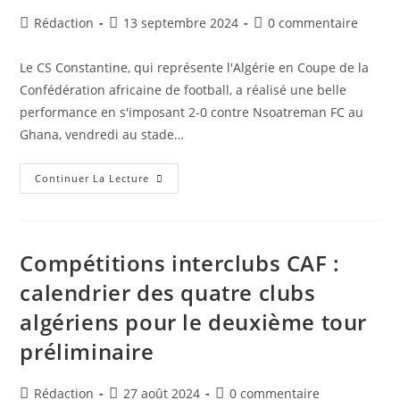
Auteur/autrice
Publication
Commentaires
Rédaction
13 septembre 2024
0 commentaire
de
publiée :
de
la
la
Le CS Constantine, qui représente l'Algérie en Coupe de la
publication :
publication :
Confédération africaine de football, a réalisé une belle
performance en s'imposant 2-0 contre Nsoatreman FC au
Ghana, vendredi au stade…
Coupe
Continuer La Lecture
De
La
Confédération
Africaine
:
Le
Compétitions interclubs CAF :
CS
Constantine
calendrier des quatre clubs
S’impose
2-
algériens pour le deuxième tour
0
À
Accra
préliminaire
Contre
Nsoatreman
FC
Auteur/autrice
Publication
Commentaires
Rédaction
27 août 2024
0 commentaire