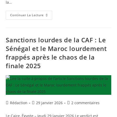
la…
Séisme
Continuer La Lecture
Sur
L’Afrique
:
La
CAF
Déchoit
Sanctions lourdes de la CAF : Le
Le
Sénégal,
Sénégal et le Maroc lourdement
Le
Maroc
frappés après le chaos de la
Sacré
Champion
Sur
finale 2025
Tapis
Vert
!
Auteur/autrice
Publication
Commentaires
Rédaction
29 janvier 2026
2 commentaires
de
publiée :
de
la
la
Le Caire, Égypte – Jeudi 29 Janvier 2026 Le verdict est