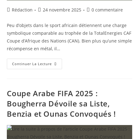
Auteur/autrice
Publication
Commentaires
Rédaction
24 novembre 2025
0 commentaire
de
publiée :
de
la
la
Peu d’objets dans le sport africain détiennent une charge
publication :
publication :
symbolique comparable au trophée de la TotalEnergies CAF
Coupe d’Afrique des Nations (CAN). Bien plus qu’une simple
récompense en métal, il…
L’Histoire
Continuer La Lecture
Secrète
Du
Trophée
De
La
CAN
Coupe Arabe FIFA 2025 :
:
Vol,
Bougherra Dévoile sa Liste,
Triplé
Historique
Benzia et Ounas Convoqués !
Et
Pourquoi
L’Égypte
N’a
Pas
Gardé
La