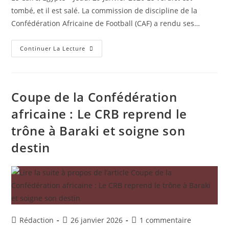
publication :
publication :
tombé, et il est salé. La commission de discipline de la
Confédération Africaine de Football (CAF) a rendu ses…
Sanctions
Continuer La Lecture
Lourdes
De
La
CAF
:
Le
Coupe de la Confédération
Sénégal
Et
africaine : Le CRB reprend le
Le
Maroc
trône à Baraki et soigne son
Lourdement
Frappés
Après
destin
Le
Chaos
De
La
Finale
2025
Auteur/autrice
Publication
Commentaires
Rédaction
26 janvier 2026
1 commentaire