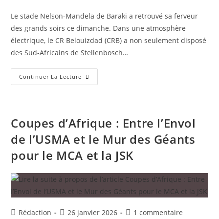
de
publiée :
de
la
la
Le stade Nelson-Mandela de Baraki a retrouvé sa ferveur
publication :
publication :
des grands soirs ce dimanche. Dans une atmosphère
électrique, le CR Belouizdad (CRB) a non seulement disposé
des Sud-Africains de Stellenbosch…
Coupe
Continuer La Lecture
De
La
Confédération
Africaine
:
Le
Coupes d’Afrique : Entre l’Envol
CRB
Reprend
de l’USMA et le Mur des Géants
Le
Trône
pour le MCA et la JSK
À
Baraki
Et
Soigne
Son
Destin
Auteur/autrice
Publication
Commentaires
Rédaction
26 janvier 2026
1 commentaire