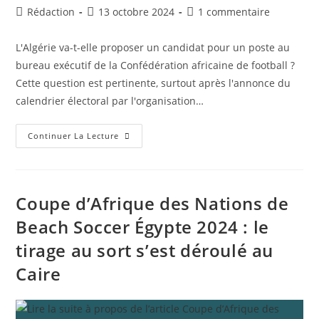
À
Auteur/autrice
Publication
Commentaires
Rédaction
13 octobre 2024
1 commentaire
Lausanne
de
publiée :
de
la
la
L'Algérie va-t-elle proposer un candidat pour un poste au
publication :
publication :
bureau exécutif de la Confédération africaine de football ?
Cette question est pertinente, surtout après l'annonce du
calendrier électoral par l'organisation…
Élections
Continuer La Lecture
CAF
:
Assemblée
Générale
Élective
Prévue
Coupe d’Afrique des Nations de
Pour
Le
Beach Soccer Égypte 2024 : le
10
Mars
tirage au sort s’est déroulé au
2025
Caire