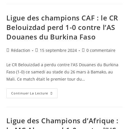
D’Afrique
:
Le
CRB
Ligue des champions CAF : le CR
Remporte
Son
Belouizdad perd 1-0 contre l’AS
Match
Contre
Douanes du Burkina Faso
L’AS
Douanes
Et
Se
Auteur/autrice
Publication
Commentaires
Rédaction
15 septembre 2024
0 commentaire
Qualifie
Pour
de
publiée :
de
La
la
la
Phase
Le CR Belouizdad a perdu contre l'AS Douanes du Burkina
De
publication :
publication :
Poules
Faso (1-0) ce samedi au stade du 26 mars à Bamako, au
Mali. Ce match était le premier tour du…
Ligue
Continuer La Lecture
Des
Champions
CAF
:
Le
CR
Ligue des Champions d’Afrique :
Belouizdad
Perd