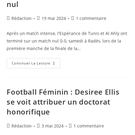
nul
Auteur/autrice
Publication
Commentaires
Rédaction
19 mai 2024
1 commentaire
de
publiée :
de
la
la
Après un match intense, l'Espérance de Tunis et Al Ahly ont
publication :
publication :
terminé sur un match nul 0-0, samedi à Radès, lors de la
première manche de la finale de la…
La
Continuer La Lecture
Première
Manche
De
La
Finale
De
Football Féminin : Desiree Ellis
La
Ligue
se voit attribuer un doctorat
Des
Champions
honorifique
Africaine
Se
Termine
Sur
Auteur/autrice
Publication
Commentaires
Rédaction
3 mai 2024
1 commentaire
Un
Score
de
publiée :
de
Nul