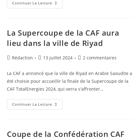
Coupe
Continuer La Lecture
De
La
Confédération
CAF
:
Le
La Supercoupe de la CAF aura
CS
Constantine
lieu dans la ville de Riyad
S’impose
2-
0
Face
Auteur/autrice
Publication
Commentaires
Rédaction
13 juillet 2024
2 commentaires
Au
de
publiée :
de
FC
Police
la
la
La CAF a annoncé que la ville de Riyad en Arabie Saoudite a
publication :
publication :
été choisie pour accueillir la finale de la Supercoupe de la
CAF TotalEnergies 2024, qui verra s'affronter…
La
Continuer La Lecture
Supercoupe
De
La
CAF
Aura
Lieu
Coupe de la Confédération CAF
Dans
La