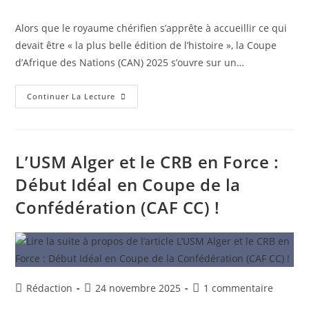
de
publiée :
de
la
la
Alors que le royaume chérifien s’apprête à accueillir ce qui
publication :
publication :
devait être « la plus belle édition de l’histoire », la Coupe
d’Afrique des Nations (CAN) 2025 s’ouvre sur un…
CAN
Continuer La Lecture
2025
Au
Maroc
:
Le
Hold-
L’USM Alger et le CRB en Force :
Up
De
Début Idéal en Coupe de la
La
FIFA
Confédération (CAF CC) !
Et
Le
Mépris
Du
Football
Africain
Auteur/autrice
Publication
Commentaires
Rédaction
24 novembre 2025
1 commentaire
de
publiée :
de