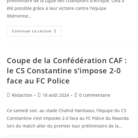
préliminaire de la Ligue des champions d'Afrique. Cela a
été possible grâce à leur victoire contre l'équipe
libérienne…
Ligue
Continuer La Lecture
Des
Champions
D’Afrique
:
Le
MC
Coupe de la Confédération CAF :
Alger
S’impose
le CS Constantine s’impose 2-0
2-
0
face au FC Police
Face
Au
Watanga
FC
Auteur/autrice
Publication
Commentaires
Rédaction
18 août 2024
0 commentaire
de
publiée :
de
la
la
Ce samedi soir, au stade Chahid Hamlaoui, l'équipe du CS
publication :
publication :
Constantine s’est imposée 2-0 face au FC Police du Rwanda
lors du match aller du premier tour préliminaire de la…