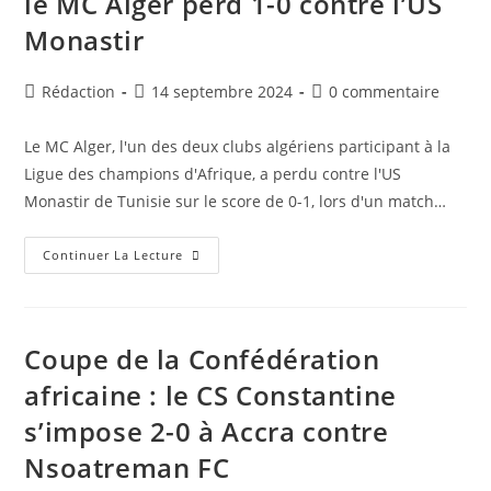
le MC Alger perd 1-0 contre l’US
1-
0
Monastir
Contre
L’AS
Douanes
Du
Auteur/autrice
Publication
Commentaires
Rédaction
14 septembre 2024
0 commentaire
Burkina
Faso
de
publiée :
de
la
la
Le MC Alger, l'un des deux clubs algériens participant à la
publication :
publication :
Ligue des champions d'Afrique, a perdu contre l'US
Monastir de Tunisie sur le score de 0-1, lors d'un match…
Ligue
Continuer La Lecture
Des
Champions
D’Afrique
:
Le
MC
Coupe de la Confédération
Alger
Perd
africaine : le CS Constantine
1-
0
s’impose 2-0 à Accra contre
Contre
L’US
Monastir
Nsoatreman FC