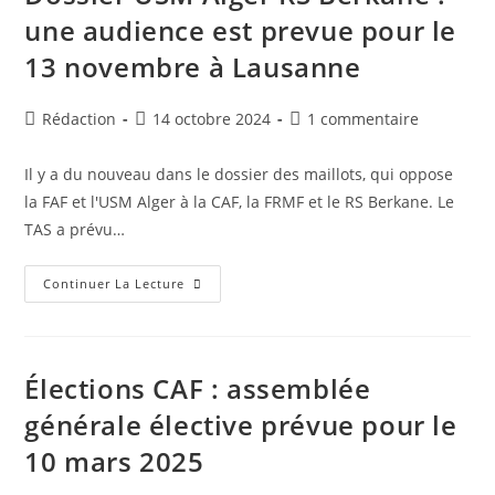
De
une audience est prevue pour le
Ses
Pertes
13 novembre à Lausanne
Pour
L’exercice
2022-
2023
Auteur/autrice
Publication
Commentaires
Rédaction
14 octobre 2024
1 commentaire
de
publiée :
de
la
la
Il y a du nouveau dans le dossier des maillots, qui oppose
publication :
publication :
la FAF et l'USM Alger à la CAF, la FRMF et le RS Berkane. Le
TAS a prévu…
Dossier
Continuer La Lecture
USM
Alger
RS
Berkane
:
Une
Élections CAF : assemblée
Audience
Est
générale élective prévue pour le
Prevue
Pour
10 mars 2025
Le
13
Novembre