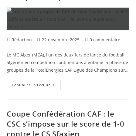
Géant
Al
Ahly
SC
Auteur/autrice
Publication
Commentaires
Rédaction
22 novembre 2025
0 commentaire
de
publiée :
de
la
la
Le MC Alger (MCA), l'un des deux fers de lance du football
publication :
publication :
algérien en compétition continentale, a entamé la phase de
groupes de la TotalEnergies CAF Ligue des Champions sur…
Faux
Continuer La Lecture
Départ
Pour
Le
MCA
:
Défaite
Coupe Confédération CAF : le
Amère
2-
CSC s’impose sur le score de 1-0
1
Face
contre le CS Sfaxien
À
Al-