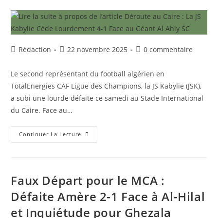
Face
À
Singida
En
Coupe
De
La
Auteur/autrice
Publication
Commentaires
Rédaction
22 novembre 2025
0 commentaire
Confédération
de
publiée :
de
la
la
Le second représentant du football algérien en
publication :
publication :
TotalEnergies CAF Ligue des Champions, la JS Kabylie (JSK),
a subi une lourde défaite ce samedi au Stade International
du Caire. Face au…
Déroute
Continuer La Lecture
Au
Caire
:
La
JS
Kabylie
Faux Départ pour le MCA :
Cède
Lourdement
Défaite Amère 2-1 Face à Al-Hilal
4-
1
et Inquiétude pour Ghezala
Face
Au