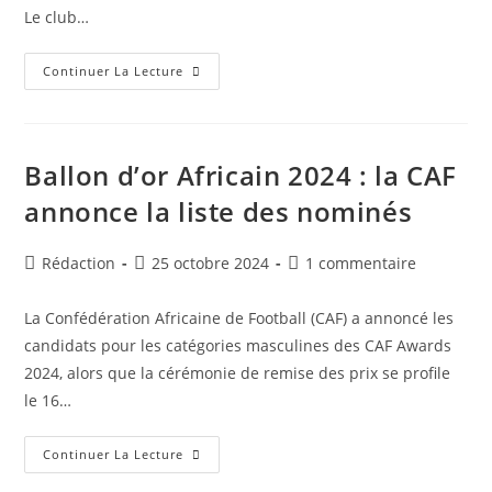
Le club…
Ligue
Continuer La Lecture
Des
Champions
D’Afrique
:
La
CAF
Ballon d’or Africain 2024 : la CAF
Inflige
Au
annonce la liste des nominés
MCA
Une
Sanction
De
Auteur/autrice
Publication
Commentaires
Rédaction
25 octobre 2024
1 commentaire
Deux
de
publiée :
de
Matchs
Sans
la
la
Public
La Confédération Africaine de Football (CAF) a annoncé les
publication :
publication :
candidats pour les catégories masculines des CAF Awards
2024, alors que la cérémonie de remise des prix se profile
le 16…
Ballon
Continuer La Lecture
D’or
Africain