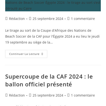
Auteur/autrice
Publication
Commentaires
Rédaction
25 septembre 2024
1 commentaire
de
publiée :
de
la
la
Le tirage au sort de la Coupe d'Afrique des Nations de
publication :
publication :
Beach Soccer de la CAF pour l'Égypte 2024 a eu lieu le jeudi
19 septembre au siège de la…
Coupe
Continuer La Lecture
D’Afrique
Des
Nations
De
Beach
Soccer
Supercoupe de la CAF 2024 : le
Égypte
2024
ballon officiel présenté
:
Le
Tirage
Au
Auteur/autrice
Publication
Commentaires
Rédaction
25 septembre 2024
1 commentaire
Sort
de
publiée :
de
S’est
Déroulé
la
la