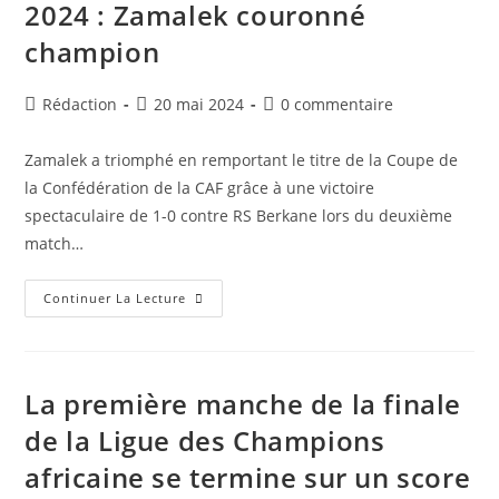
2024 : Zamalek couronné
Ville
De
champion
Riyad
Auteur/autrice
Publication
Commentaires
Rédaction
20 mai 2024
0 commentaire
de
publiée :
de
la
la
Zamalek a triomphé en remportant le titre de la Coupe de
publication :
publication :
la Confédération de la CAF grâce à une victoire
spectaculaire de 1-0 contre RS Berkane lors du deuxième
match…
Coupe
Continuer La Lecture
De
La
Confédération
CAF
2024
:
La première manche de la finale
Zamalek
Couronné
de la Ligue des Champions
Champion
africaine se termine sur un score