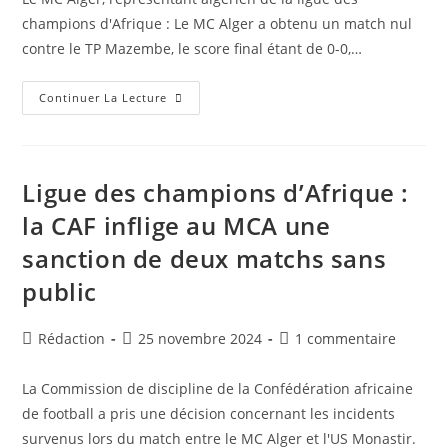
publication :
publication :
champions d'Afrique : Le MC Alger a obtenu un match nul
contre le TP Mazembe, le score final étant de 0-0,…
Ligue
Continuer La Lecture
Des
Champions
D’Afrique
:
Le
MC
Ligue des champions d’Afrique :
Alger
Fait
la CAF inflige au MCA une
Match
Nul
sanction de deux matchs sans
Face
Au
TP
public
Mazembe,
Tandis
Que
Le
Auteur/autrice
Publication
Commentaires
Rédaction
25 novembre 2024
1 commentaire
CRB
de
publiée :
de
A
Subi
la
la
La Commission de discipline de la Confédération africaine
Une
publication :
publication :
Défaite
de football a pris une décision concernant les incidents
survenus lors du match entre le MC Alger et l'US Monastir.