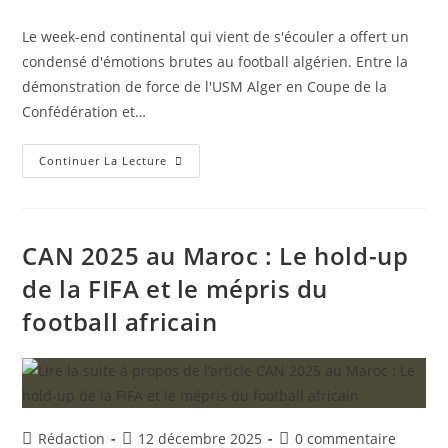
de
publiée :
de
la
la
Le week-end continental qui vient de s'écouler a offert un
publication :
publication :
condensé d'émotions brutes au football algérien. Entre la
démonstration de force de l'USM Alger en Coupe de la
Confédération et…
Coupes
Continuer La Lecture
D’Afrique
:
Entre
L’Envol
De
L’USMA
CAN 2025 au Maroc : Le hold-up
Et
Le
de la FIFA et le mépris du
Mur
Des
football africain
Géants
Pour
Le
MCA
Et
La
JSK
Auteur/autrice
Publication
Commentaires
Rédaction
12 décembre 2025
0 commentaire