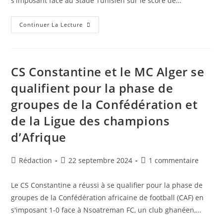
s'imposant face au Stade Tunisien sur le score de…
Coupe
Continuer La Lecture
De
La
Confédération
:
L’USMA
Remporte
CS Constantine et le MC Alger se
Sa
Victoire
qualifient pour la phase de
Contre
Le
groupes de la Confédération et
Stade
Tunisien
2-
de la Ligue des champions
0
Et
d’Afrique
Accède
À
La
Phase
Auteur/autrice
Publication
Commentaires
Rédaction
22 septembre 2024
1 commentaire
De
de
publiée :
Poules
de
la
la
Le CS Constantine a réussi à se qualifier pour la phase de
publication :
publication :
groupes de la Confédération africaine de football (CAF) en
s'imposant 1-0 face à Nsoatreman FC, un club ghanéen,…