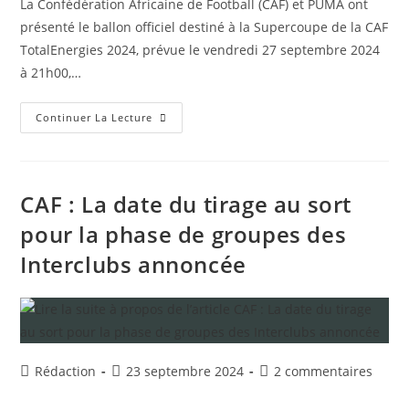
Au
La Confédération Africaine de Football (CAF) et PUMA ont
publication :
publication :
Caire
présenté le ballon officiel destiné à la Supercoupe de la CAF
TotalEnergies 2024, prévue le vendredi 27 septembre 2024
à 21h00,…
Supercoupe
Continuer La Lecture
De
La
CAF
2024
:
Le
CAF : La date du tirage au sort
Ballon
Officiel Présenté
pour la phase de groupes des
Interclubs annoncée
Auteur/autrice
Publication
Commentaires
Rédaction
23 septembre 2024
2 commentaires
de
publiée :
de
la
la