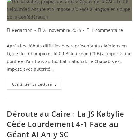
Auteur/autrice
Publication
Commentaires
Rédaction
23 novembre 2025
1 commentaire
de
publiée :
de
la
la
Après les débuts difficiles des représentants algériens en
publication :
publication :
Ligue des Champions, le CR Belouizdad (CRB) a apporté une
bouffée d'air frais au football national. Le Chabab s'est
imposé avec autorité…
Coupe
Continuer La Lecture
De
La
CAF
:
Le
CR
Déroute au Caire : La JS Kabylie
Belouizdad
Assure
Cède Lourdement 4-1 Face au
Et
S’impose
Géant Al Ahly SC
2-
0