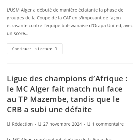
de
publiée :
de
la
la
L'USM Alger a débuté de manière éclatante la phase de
publication :
publication :
groupes de la Coupe de la CAF en s'imposant de façon
écrasante contre l'équipe botswanaise d'Orapa United, avec
un score…
Coupe
Continuer La Lecture
Confédération
CAF
:
L’USM
Alger
S’impose
Ligue des champions d’Afrique :
6-
0
le MC Alger fait match nul face
Face
À
au TP Mazembe, tandis que le
L’équipe
Botswanaise
D’Orapa
CRB a subi une défaite
United
Auteur/autrice
Publication
Commentaires
Rédaction
27 novembre 2024
1 commentaire
de
publiée :
de
la
la
Le MC Alger, représentant algérien de la ligue des