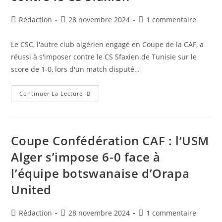
Hilal
Et
Auteur/autrice
Publication
Commentaires
Rédaction
28 novembre 2024
1 commentaire
Inquiétude
Pour
de
publiée :
de
Ghezala
la
la
Le CSC, l'autre club algérien engagé en Coupe de la CAF, a
publication :
publication :
réussi à s'imposer contre le CS Sfaxien de Tunisie sur le
score de 1-0, lors d'un match disputé…
Coupe
Continuer La Lecture
Confédération
CAF
:
Le
CSC
S’impose
Coupe Confédération CAF : l’USM
Sur
Le
Alger s’impose 6-0 face à
Score
De
l’équipe botswanaise d’Orapa
1-
0
Contre
United
Le
CS
Sfaxien
Auteur/autrice
Publication
Commentaires
Rédaction
28 novembre 2024
1 commentaire