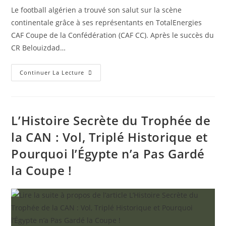
la
la
Le football algérien a trouvé son salut sur la scène
publication :
publication :
continentale grâce à ses représentants en TotalEnergies
CAF Coupe de la Confédération (CAF CC). Après le succès du
CR Belouizdad…
L’USM
Continuer La Lecture
Alger
Et
Le
CRB
En
Force
L’Histoire Secrète du Trophée de
:
Début
la CAN : Vol, Triplé Historique et
Idéal
En
Pourquoi l’Égypte n’a Pas Gardé
Coupe
De
La
la Coupe !
Confédération
(CAF
CC)
!