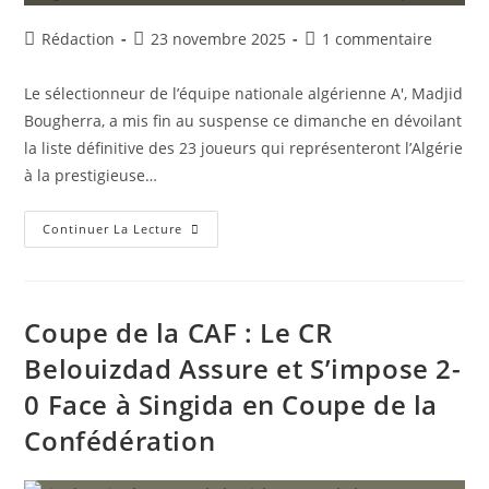
Coupe
!
Auteur/autrice
Publication
Commentaires
Rédaction
23 novembre 2025
1 commentaire
de
publiée :
de
la
la
Le sélectionneur de l’équipe nationale algérienne A', Madjid
publication :
publication :
Bougherra, a mis fin au suspense ce dimanche en dévoilant
la liste définitive des 23 joueurs qui représenteront l’Algérie
à la prestigieuse…
Coupe
Continuer La Lecture
Arabe
FIFA
2025
:
Bougherra
Dévoile
Coupe de la CAF : Le CR
Sa
Liste,
Belouizdad Assure et S’impose 2-
Benzia
Et
0 Face à Singida en Coupe de la
Ounas
Convoqués
!
Confédération