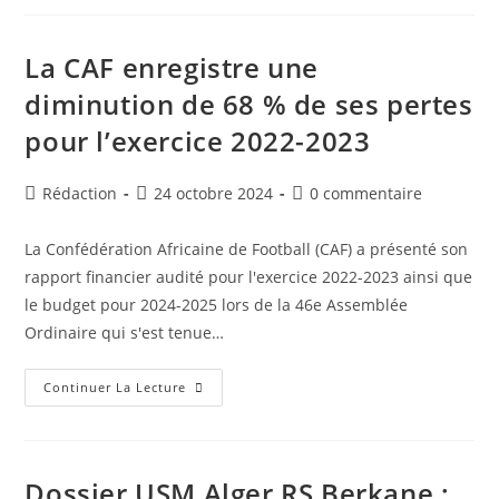
2024
:
La
CAF
La CAF enregistre une
Annonce
La
diminution de 68 % de ses pertes
Liste
Des
pour l’exercice 2022-2023
Nominés
Auteur/autrice
Publication
Commentaires
Rédaction
24 octobre 2024
0 commentaire
de
publiée :
de
la
la
La Confédération Africaine de Football (CAF) a présenté son
publication :
publication :
rapport financier audité pour l'exercice 2022-2023 ainsi que
le budget pour 2024-2025 lors de la 46e Assemblée
Ordinaire qui s'est tenue…
La
Continuer La Lecture
CAF
Enregistre
Une
Diminution
De
68
Dossier USM Alger RS Berkane :
%