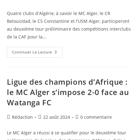
de
publiée :
de
la
la
Quatre clubs d'Algérie, à savoir le MC Alger, le CR
publication :
publication :
Belouizdad, le CS Constantine et l’USM Alger, participeront
au deuxième tour préliminaire des compétitions interclubs
de la CAF pour la…
Compétitions
Continuer La Lecture
Interclubs
CAF
:
Calendrier
Des
Quatre
Ligue des champions d’Afrique :
Clubs
Algériens
le MC Alger s’impose 2-0 face au
Pour
Le
Watanga FC
Deuxième
Tour
Préliminaire
Auteur/autrice
Publication
Commentaires
Rédaction
22 août 2024
0 commentaire
de
publiée :
de
la
la
Le MC Alger a réussi à se qualifier pour le deuxième tour
publication :
publication :