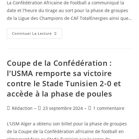
La Confédération Africaine de Football a communiqué la
publication :
publication :
date et l'heure du tirage au sort pour la phase de groupes
de la Ligue des Champions de CAF TotalEnergies ainsi que…
CAF
Continuer La Lecture
:
La
Date
Du
Tirage
Au
Coupe de la Confédération :
Sort
Pour
l’USMA remporte sa victoire
La
Phase
contre le Stade Tunisien 2-0 et
De
Groupes
Des
accède à la phase de poules
Interclubs
Annoncée
Auteur/autrice
Publication
Commentaires
Rédaction
23 septembre 2024
1 commentaire
de
publiée :
de
la
la
L'USM Alger a obtenu son billet pour la phase de groupes
publication :
publication :
de la Coupe de la Confédération africaine de football en