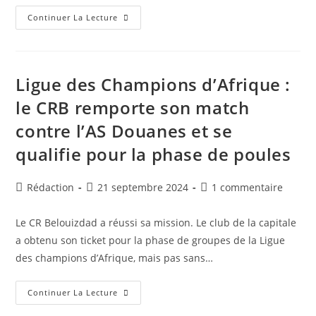
CS
Continuer La Lecture
Constantine
Et
Le
MC
Alger
Se
Ligue des Champions d’Afrique :
Qualifient
Pour
le CRB remporte son match
La
Phase
contre l’AS Douanes et se
De
Groupes
De
qualifie pour la phase de poules
La
Confédération
Et
De
Auteur/autrice
Publication
Commentaires
Rédaction
21 septembre 2024
1 commentaire
La
de
publiée :
de
Ligue
Des
la
la
Le CR Belouizdad a réussi sa mission. Le club de la capitale
Champions
publication :
publication :
D’Afrique
a obtenu son ticket pour la phase de groupes de la Ligue
des champions d’Afrique, mais pas sans…
Ligue
Continuer La Lecture
Des
Champions