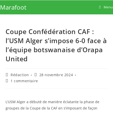
Skip
Marafoot
Menu
to
content
Coupe Confédération CAF :
l’USM Alger s’impose 6-0 face à
l’équipe botswanaise d’Orapa
United
Auteur/autrice
Publication
Rédaction
28 novembre 2024
de
publiée :
Commentaires
1 commentaire
la
de
publication :
la
publication :
L’USM Alger a débuté de manière éclatante la phase de
groupes de la Coupe de la CAF en s’imposant de façon