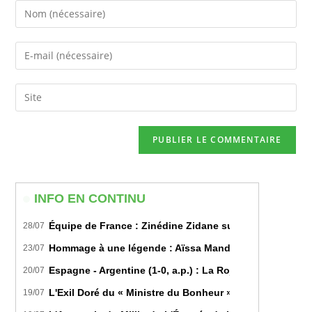
Enter
your
name
Enter
or
your
username
email
Saisir
to
address
l’URL
comment
to
de
comment
votre
site
(facultatif)
INFO EN CONTINU
Équipe de France : Zinédine Zidane succède officiell
28/07
Hommage à une légende : Aïssa Mandi tire sa révérence
23/07
Espagne - Argentine (1-0, a.p.) : La Roja sur le toit d
20/07
L'Exil Doré du « Ministre du Bonheur » : Dans les Secr
19/07