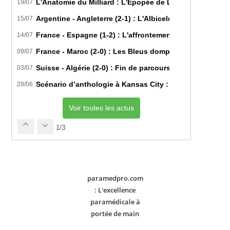
L'Anatomie du Milliard : L'Épopée de Lamine Yamal du B
19/07
Argentine - Angleterre (2-1) : L'Albiceleste renverse les
15/07
France - Espagne (1-2) : L'affrontement tactique ultim
14/07
France - Maroc (2-0) : Les Bleus domptent les Lions de l
09/07
Suisse - Algérie (2-0) : Fin de parcours pour les Fennec
03/07
Scénario d’anthologie à Kansas City : L’Algérie décroch
28/06
Voir toutes les actus
1/3
paramedpro.com
: L'excellence
paramédicale à
portée de main