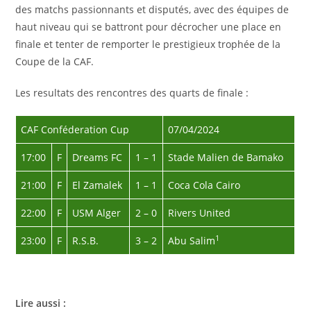
des matchs passionnants et disputés, avec des équipes de
haut niveau qui se battront pour décrocher une place en
finale et tenter de remporter le prestigieux trophée de la
Coupe de la CAF.
Les resultats des rencontres des quarts de finale :
CAF Conféderation Cup
07/04/2024
17:00
F
Dreams FC
1 – 1
Stade Malien de Bamako
21:00
F
El Zamalek
1 – 1
Coca Cola Cairo
22:00
F
USM Alger
2 – 0
Rivers United
1
23:00
F
R.S.B.
3 – 2
Abu Salim
Lire aussi :