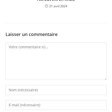
21 avril 2024
Laisser un commentaire
Comment
Enter
your
name
Enter
or
your