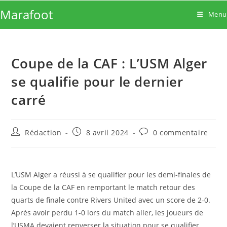
Skip
Marafoot
Menu
to
content
Coupe de la CAF : L’USM Alger
se qualifie pour le dernier
carré
Auteur/autrice
Publication
Commentaires
Rédaction
8 avril 2024
0 commentaire
de
publiée :
de
la
la
publication :
publication :
L’USM Alger a réussi à se qualifier pour les demi-finales de
la Coupe de la CAF en remportant le match retour des
quarts de finale contre Rivers United avec un score de 2-0.
Après avoir perdu 1-0 lors du match aller, les joueurs de
l’USMA devaient renverser la situation pour se qualifier.