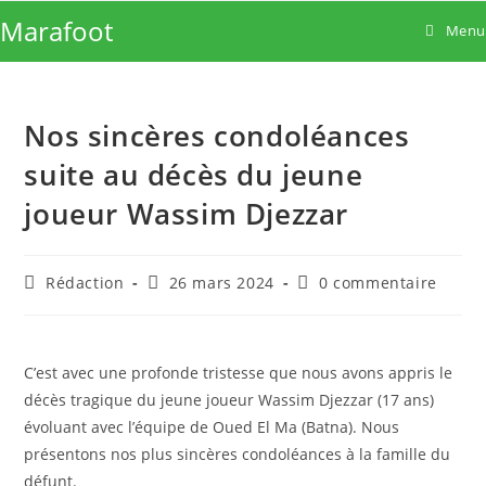
Skip
Marafoot
Menu
to
content
Nos sincères condoléances
suite au décès du jeune
joueur Wassim Djezzar
Auteur/autrice
Publication
Commentaires
Rédaction
26 mars 2024
0 commentaire
de
publiée :
de
la
la
publication :
publication :
C’est avec une profonde tristesse que nous avons appris le
décès tragique du jeune joueur Wassim Djezzar (17 ans)
évoluant avec l’équipe de Oued El Ma (Batna). Nous
présentons nos plus sincères condoléances à la famille du
défunt.