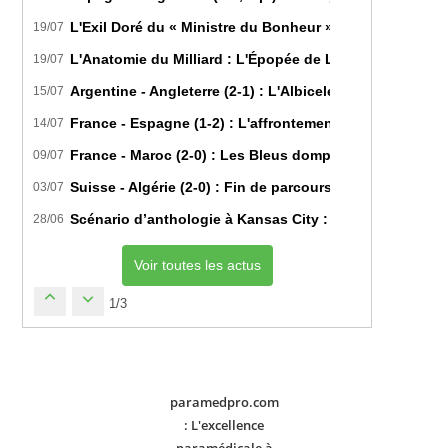
L'Exil Doré du « Ministre du Bonheur » : Dans les Secr
19/07
L'Anatomie du Milliard : L'Épopée de Lamine Yamal du B
19/07
Argentine - Angleterre (2-1) : L'Albiceleste renverse les
15/07
France - Espagne (1-2) : L'affrontement tactique ultim
14/07
France - Maroc (2-0) : Les Bleus domptent les Lions de l
09/07
Suisse - Algérie (2-0) : Fin de parcours pour les Fennec
03/07
Scénario d’anthologie à Kansas City : L’Algérie décroch
28/06
Voir toutes les actus
1/3
paramedpro.com
: L'excellence