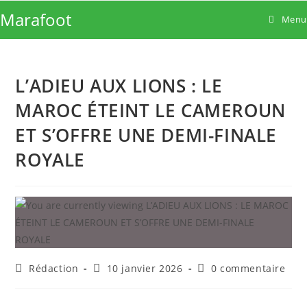
Skip
Marafoot
Menu
to
content
L’ADIEU AUX LIONS : LE
MAROC ÉTEINT LE CAMEROUN
ET S’OFFRE UNE DEMI-FINALE
ROYALE
Auteur/autrice
Publication
Commentaires
Rédaction
10 janvier 2026
0 commentaire
de
publiée :
de
la
la
publication :
publication :