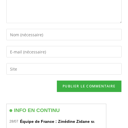
Enter
your
name
Enter
or
your
username
email
Saisir
to
address
l’URL
comment
to
de
comment
votre
site
(facultatif)
INFO EN CONTINU
Équipe de France : Zinédine Zidane succède officiell
28/07