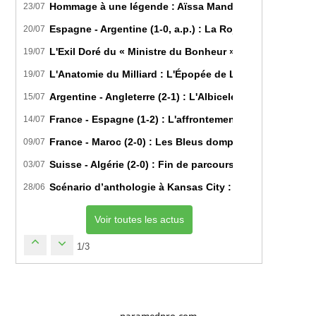
Hommage à une légende : Aïssa Mandi tire sa révérence
23/07
Espagne - Argentine (1-0, a.p.) : La Roja sur le toit d
20/07
L'Exil Doré du « Ministre du Bonheur » : Dans les Secr
19/07
L'Anatomie du Milliard : L'Épopée de Lamine Yamal du B
19/07
Argentine - Angleterre (2-1) : L'Albiceleste renverse les
15/07
France - Espagne (1-2) : L'affrontement tactique ultim
14/07
France - Maroc (2-0) : Les Bleus domptent les Lions de l
09/07
Suisse - Algérie (2-0) : Fin de parcours pour les Fennec
03/07
Scénario d’anthologie à Kansas City : L’Algérie décroch
28/06
Voir toutes les actus
1/3