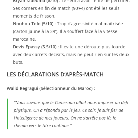
Bryan Mbeumo (6/10) :
Le seul à avoir tenté de percuter.
Ses corners en fin de match (90’+4) ont été les seuls
moments de frisson.
Nouhou Tolo (5/10) :
Trop d’agressivité mal maîtrisée
(carton jaune à la 39′). Il a souffert face à la vitesse
marocaine.
Devis Epassy (5.5/10) :
Il évite une déroute plus lourde
avec deux arrêts décisifs, mais ne peut rien sur les deux
buts.
LES DÉCLARATIONS D’APRÈS-MATCH
Walid Regragui (Sélectionneur du Maroc) :
“Nous savions que le Cameroun allait nous imposer un défi
physique. On a répondu par le jeu. Ce soir, je suis fier de
l’intelligence de mes joueurs. On ne s’arrête pas là, le
chemin vers le titre continue.”