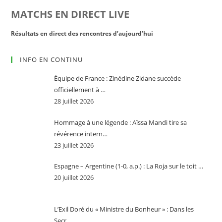
MATCHS EN DIRECT LIVE
Résultats en direct des rencontres d’aujourd’hui
Rés
INFO EN CONTINU
Équipe de France : Zinédine Zidane succède
officiellement à …
28 juillet 2026
Hommage à une légende : Aïssa Mandi tire sa
révérence intern…
23 juillet 2026
Espagne – Argentine (1-0, a.p.) : La Roja sur le toit …
20 juillet 2026
L’Exil Doré du « Ministre du Bonheur » : Dans les
Secr…