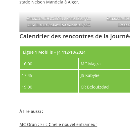
stade Nelson Mandela à Alger.
Amazon
: PHLAT BALL Junior Rouge –
Amazon :
PHL
Mini Disque Volant Rétractable 9,99€
Extéri
Calendrier des rencontres de la journ
Ligue 1 Mobilis – J4 112/10/2024
16:00
MC Magra
17:45
JS Kabylie
19:00
CR Belouizdad
À lire aussi :
MC Oran : Eric Chelle nouvel entraîneur