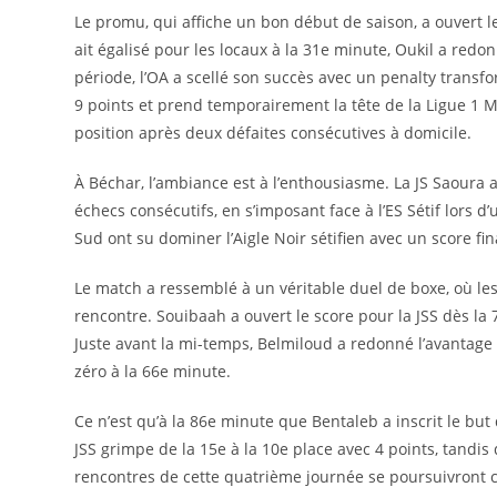
Le promu, qui affiche un bon début de saison, a ouvert 
ait égalisé pour les locaux à la 31e minute, Oukil a redon
période, l’OA a scellé son succès avec un penalty transfo
9 points et prend temporairement la tête de la Ligue 1 Mo
position après deux défaites consécutives à domicile.
À Béchar, l’ambiance est à l’enthousiasme. La JS Saoura a
échecs consécutifs, en s’imposant face à l’ES Sétif lors
Sud ont su dominer l’Aigle Noir sétifien avec un score fin
Le match a ressemblé à un véritable duel de boxe, où le
rencontre. Souibaah a ouvert le score pour la JSS dès la
Juste avant la mi-temps, Belmiloud a redonné l’avantage
zéro à la 66e minute.
Ce n’est qu’à la 86e minute que Bentaleb a inscrit le but dé
JSS grimpe de la 15e à la 10e place avec 4 points, tandis 
rencontres de cette quatrième journée se poursuivront 