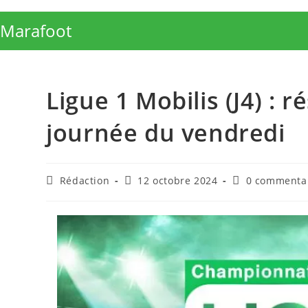
Skip
to
Marafoot
content
Ligue 1 Mobilis (J4) : r
journée du vendredi
Auteur/autrice
Publication
Commentaires
Rédaction
12 octobre 2024
0 commenta
de
publiée :
de
la
la
publication :
publication :