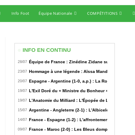
Info Foot
Équipe Nationale
COMPÉTITIONS
T
w
s
INFO EN CONTINU
Équipe de France : Zinédine Zidane succède offici
28/07
Hommage à une légende : Aïssa Mandi tire sa révére
23/07
Espagne - Argentine (1-0, a.p.) : La Roja sur le toi
20/07
L'Exil Doré du « Ministre du Bonheur » : Dans les S
19/07
L'Anatomie du Milliard : L'Épopée de Lamine Yamal 
19/07
Argentine - Angleterre (2-1) : L'Albiceleste renverse 
15/07
France - Espagne (1-2) : L'affrontement tactique u
14/07
France - Maroc (2-0) : Les Bleus domptent les Lions 
09/07