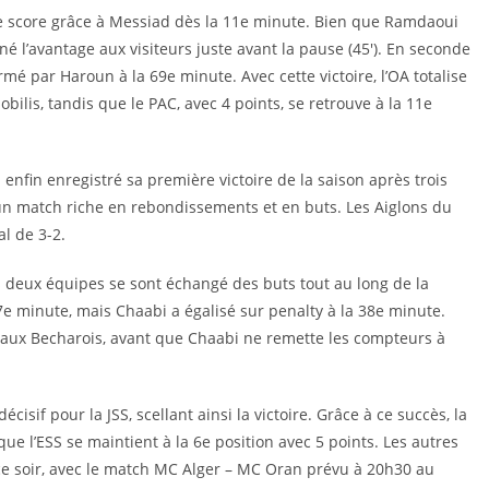
le score grâce à Messiad dès la 11e minute. Bien que Ramdaoui
né l’avantage aux visiteurs juste avant la pause (45′). En seconde
rmé par Haroun à la 69e minute. Avec cette victoire, l’OA totalise
bilis, tandis que le PAC, avec 4 points, se retrouve à la 11e
 enfin enregistré sa première victoire de la saison après trois
 d’un match riche en rebondissements et en buts. Les Aiglons du
al de 3-2.
s deux équipes se sont échangé des buts tout au long de la
 7e minute, mais Chaabi a égalisé sur penalty à la 38e minute.
 aux Becharois, avant que Chaabi ne remette les compteurs à
cisif pour la JSS, scellant ainsi la victoire. Grâce à ce succès, la
que l’ESS se maintient à la 6e position avec 5 points. Les autres
ce soir, avec le match MC Alger – MC Oran prévu à 20h30 au