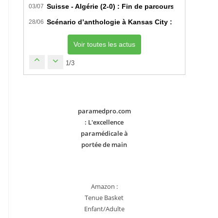
Suisse - Algérie (2-0) : Fin de parcours pour les Fe
03/07
Scénario d’anthologie à Kansas City : L’Algérie déc
28/06
Voir toutes les actus
1/3
paramedpro.com
: L'excellence
paramédicale à
portée de main
Amazon :
Tenue Basket
Enfant/Adulte