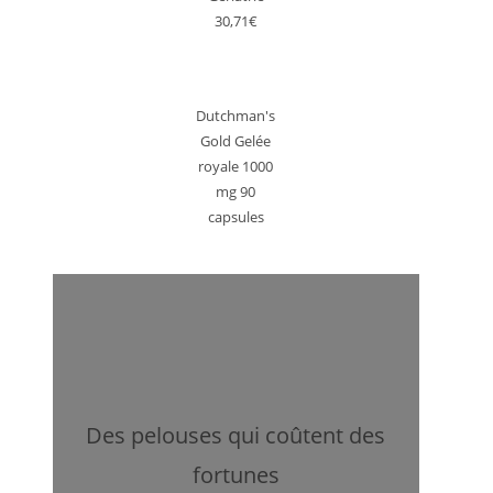
30,71€
Dutchman's
Gold Gelée
royale 1000
mg 90
capsules
Des pelouses qui coûtent des
fortunes