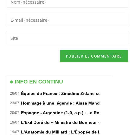
your
name
Enter
or
your
username
email
Saisir
to
address
l’URL
comment
to
de
comment
votre
site
(facultatif)
INFO EN CONTINU
Équipe de France : Zinédine Zidane succède officiell
28/07
Hommage à une légende : Aïssa Mandi tire sa révérence
23/07
Espagne - Argentine (1-0, a.p.) : La Roja sur le toit d
20/07
L'Exil Doré du « Ministre du Bonheur » : Dans les Secr
19/07
L'Anatomie du Milliard : L'Épopée de Lamine Yamal du B
19/07