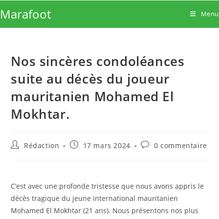
Skip
Marafoot
Menu
to
content
Nos sincères condoléances
suite au décès du joueur
mauritanien Mohamed El
Mokhtar.
Auteur/autrice
Publication
Commentaires
Rédaction
17 mars 2024
0 commentaire
de
publiée :
de
la
la
publication :
publication :
C’est avec une profonde tristesse que nous avons appris le
décès tragique du jeune international mauritanien
Mohamed El Mokhtar (21 ans). Nous présentons nos plus