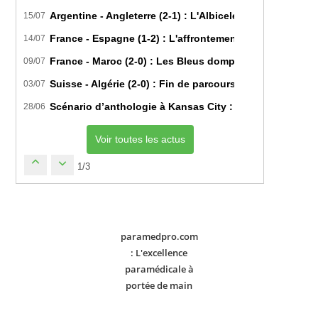
Argentine - Angleterre (2-1) : L'Albiceleste renverse les
15/07
France - Espagne (1-2) : L'affrontement tactique ultim
14/07
France - Maroc (2-0) : Les Bleus domptent les Lions de l
09/07
Suisse - Algérie (2-0) : Fin de parcours pour les Fennec
03/07
Scénario d’anthologie à Kansas City : L’Algérie décroch
28/06
Voir toutes les actus
1/3
paramedpro.com
: L'excellence
paramédicale à
portée de main