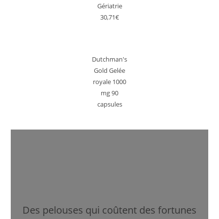
Gériatrie
30,71€
Dutchman's
Gold Gelée
royale 1000
mg 90
capsules
Des pelouses qui coûtent des fortunes