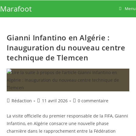
Skip
Marafoot
Menu
to
content
Gianni Infantino en Algérie :
Inauguration du nouveau centre
technique de Tlemcen
Auteur/autrice
Publication
Commentaires
Rédaction
11 avril 2026
0 commentaire
de
publiée :
de
la
la
La visite officielle du premier responsable de la FIFA, Gianni
publication :
publication :
Infantino, en Algérie consacre une nouvelle phase
charnière dans le rapprochement entre la Fédération