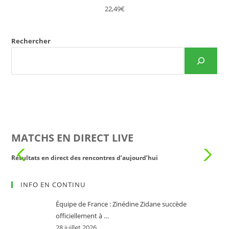
22,49€
Rechercher
MATCHS EN DIRECT LIVE
Résultats en direct des rencontres d’aujourd’hui
Rés
INFO EN CONTINU
Équipe de France : Zinédine Zidane succède
officiellement à …
28 juillet 2026