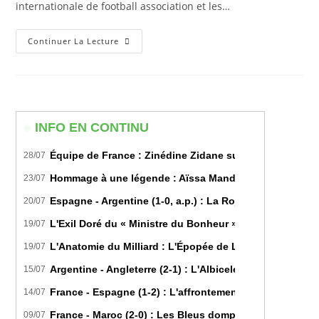
internationale de football association et les…
Gianni
Continuer La Lecture
Infantino
En
Algérie
:
Inauguration
Du
Nouveau
Centre
INFO EN CONTINU
Technique
De
Tlemcen
Équipe de France : Zinédine Zidane succède officiell
28/07
Hommage à une légende : Aïssa Mandi tire sa révérence
23/07
Espagne - Argentine (1-0, a.p.) : La Roja sur le toit d
20/07
L'Exil Doré du « Ministre du Bonheur » : Dans les Secr
19/07
L'Anatomie du Milliard : L'Épopée de Lamine Yamal du B
19/07
Argentine - Angleterre (2-1) : L'Albiceleste renverse les
15/07
France - Espagne (1-2) : L'affrontement tactique ultim
14/07
France - Maroc (2-0) : Les Bleus domptent les Lions de l
09/07