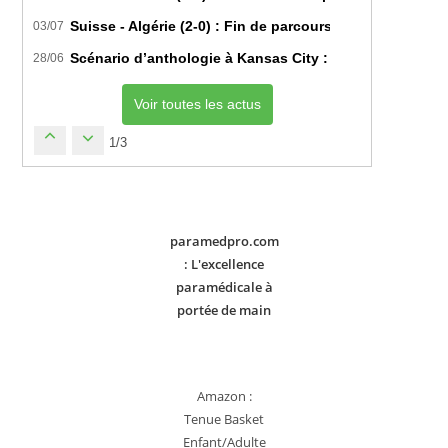
Suisse - Algérie (2-0) : Fin de parcours pour les Fennec
03/07
Scénario d’anthologie à Kansas City : L’Algérie décroch
28/06
Voir toutes les actus
1/3
paramedpro.com
: L'excellence
paramédicale à
portée de main
Amazon :
Tenue Basket
Enfant/Adulte