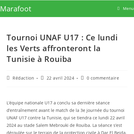
Skip
Marafoot
Menu
to
content
Tournoi UNAF U17 : Ce lundi
les Verts affronteront la
Tunisie à Rouiba
Auteur/autrice
Publication
Commentaires
Rédaction
22 avril 2024
0 commentaire
de
publiée :
de
la
la
publication :
publication :
L’équipe nationale U17 a conclu sa dernière séance
d’entraînement avant le match de la 3e journée du tournoi
UNAF U17 contre la Tunisie, qui se tiendra ce lundi 22 avril
2024 au stade Salem Mebrouki de Rouiba. La séance s’est
déroulée sur le terrain de la protection civile à Dar El Beida,