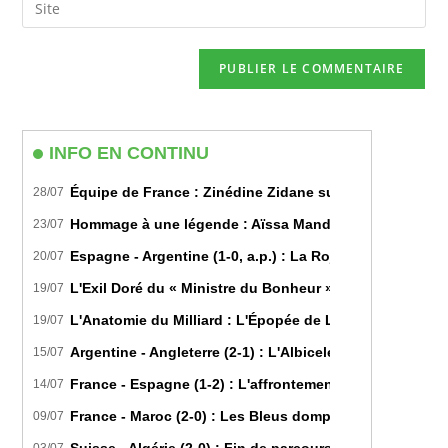
to
address
l’URL
comment
to
de
comment
votre
site
(facultatif)
INFO EN CONTINU
Équipe de France : Zinédine Zidane succède officiell
28/07
Hommage à une légende : Aïssa Mandi tire sa révérence
23/07
Espagne - Argentine (1-0, a.p.) : La Roja sur le toit d
20/07
L'Exil Doré du « Ministre du Bonheur » : Dans les Secr
19/07
L'Anatomie du Milliard : L'Épopée de Lamine Yamal du B
19/07
Argentine - Angleterre (2-1) : L'Albiceleste renverse les
15/07
France - Espagne (1-2) : L'affrontement tactique ultim
14/07
France - Maroc (2-0) : Les Bleus domptent les Lions de l
09/07
Suisse - Algérie (2-0) : Fin de parcours pour les Fennec