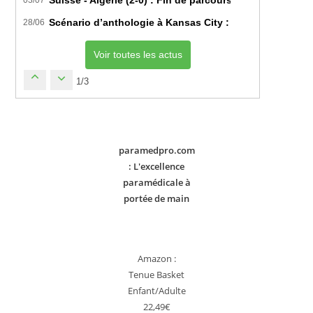
03/07
Scénario d’anthologie à Kansas City : L’Algérie décroch
28/06
Voir toutes les actus
1/3
paramedpro.com
: L'excellence
paramédicale à
portée de main
Amazon :
Tenue Basket
Enfant/Adulte
22,49€