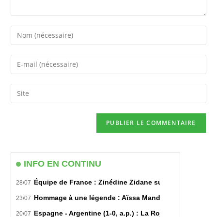
Enter
your
name
Enter
or
your
username
email
Saisir
to
address
l’URL
comment
to
de
comment
votre
site
(facultatif)
INFO EN CONTINU
Équipe de France : Zinédine Zidane succède officiell
28/07
Hommage à une légende : Aïssa Mandi tire sa révérence
23/07
Espagne - Argentine (1-0, a.p.) : La Roja sur le toit d
20/07