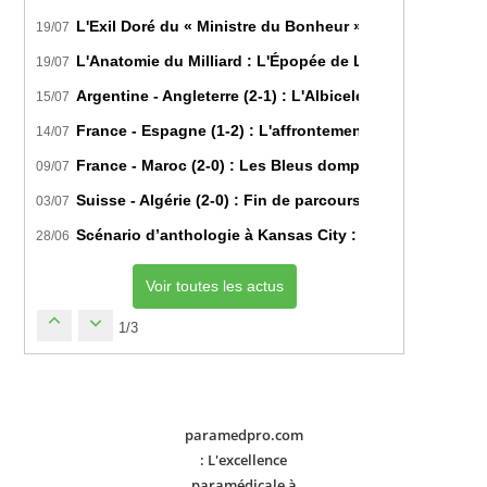
L'Exil Doré du « Ministre du Bonheur » : Dans les Secr
19/07
L'Anatomie du Milliard : L'Épopée de Lamine Yamal du B
19/07
Argentine - Angleterre (2-1) : L'Albiceleste renverse les
15/07
France - Espagne (1-2) : L'affrontement tactique ultim
14/07
France - Maroc (2-0) : Les Bleus domptent les Lions de l
09/07
Suisse - Algérie (2-0) : Fin de parcours pour les Fennec
03/07
Scénario d’anthologie à Kansas City : L’Algérie décroch
28/06
Voir toutes les actus
1/3
paramedpro.com
: L'excellence
paramédicale à