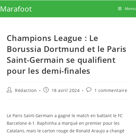
Skip
Marafoot
Menu
to
content
Champions League : Le
Borussia Dortmund et le Paris
Saint-Germain se qualifient
pour les demi-finales
Auteur/autrice
Publication
Commentaires
Rédaction
18 avril 2024
1 commentaire
de
publiée :
de
la
la
publication :
publication :
Le Paris Saint-Germain a gagné le match en battant le FC
Barcelone 4-1. Raphinha a marqué en premier pour les
Catalans, mais le carton rouge de Ronald Araujo a changé