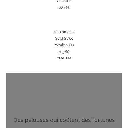
Gériatrie
30,71€
Dutchman's
Gold Gelée
royale 1000
mg 90
capsules
Des pelouses qui coûtent des fortunes