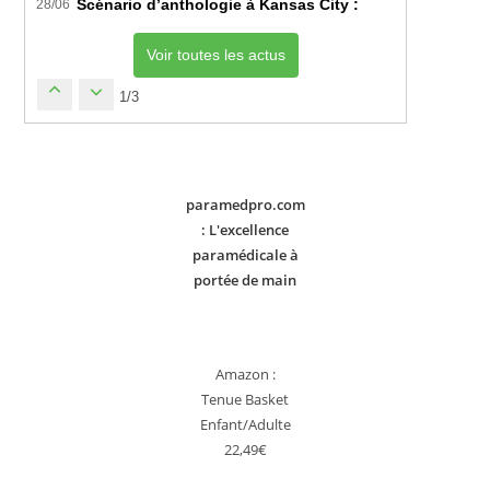
Scénario d’anthologie à Kansas City : L’Algérie décroch
28/06
Voir toutes les actus
1/3
paramedpro.com
: L'excellence
paramédicale à
portée de main
Amazon :
Tenue Basket
Enfant/Adulte
22,49€