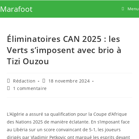
Skip
Marafoot
Menu
to
content
Éliminatoires CAN 2025 : les
Verts s’imposent avec brio à
Tizi Ouzou
Auteur/autrice
Publication
Rédaction
18 novembre 2024
de
publiée :
Commentaires
1 commentaire
la
de
publication :
la
publication :
L’Algérie a assuré sa qualification pour la Coupe d’Afrique
des Nations 2025 de manière éclatante. En s’imposant face
au Libéria sur un score convaincant de 5-1, les joueurs
dirigés par Vladimir Petkovic ont marqué les esprits devant