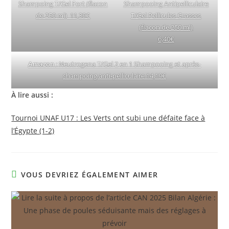
Shampoing T/Gel Fort (flacon
Shampooing Antipelliculaire
de 250 ml) 11,39€
T/Gel Pellicules Grasses
(flacon de 250 ml)
6,40€
Amazon
: Neutrogena T/Gel 2 en 1 Shampooing et après-
shampoing anti-pelliculaire 14,19€
À lire aussi :
Tournoi UNAF U17 : Les Verts ont subi une défaite face à
l’Égypte (1-2)
VOUS DEVRIEZ ÉGALEMENT AIMER