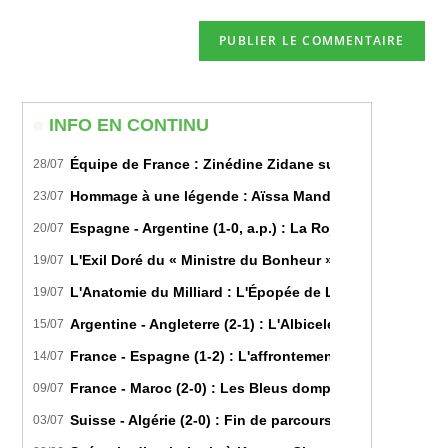
comment
to
de
comment
votre
site
(facultatif)
INFO EN CONTINU
Équipe de France : Zinédine Zidane succède officiell
28/07
Hommage à une légende : Aïssa Mandi tire sa révérence
23/07
Espagne - Argentine (1-0, a.p.) : La Roja sur le toit d
20/07
L'Exil Doré du « Ministre du Bonheur » : Dans les Secr
19/07
L'Anatomie du Milliard : L'Épopée de Lamine Yamal du B
19/07
Argentine - Angleterre (2-1) : L'Albiceleste renverse les
15/07
France - Espagne (1-2) : L'affrontement tactique ultim
14/07
France - Maroc (2-0) : Les Bleus domptent les Lions de l
09/07
Suisse - Algérie (2-0) : Fin de parcours pour les Fennec
03/07