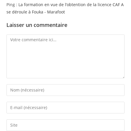
Ping :
La formation en vue de l’obtention de la licence CAF A
se déroule à Fouka - Marafoot
Laisser un commentaire
Comment
Enter
your
name
Enter
or
your
username
email
Saisir
to
address
l’URL