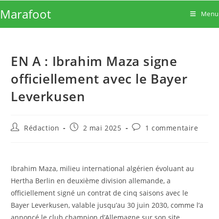
Skip
Marafoot
Menu
to
content
EN A : Ibrahim Maza signe
officiellement avec le Bayer
Leverkusen
Auteur/autrice
Publication
Commentaires
Rédaction
2 mai 2025
1 commentaire
de
publiée :
de
la
la
publication :
publication :
Ibrahim Maza, milieu international algérien évoluant au
Hertha Berlin en deuxième division allemande, a
officiellement signé un contrat de cinq saisons avec le
Bayer Leverkusen, valable jusqu’au 30 juin 2030, comme l’a
annoncé le club champion d’Allemagne sur son site