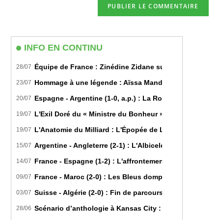
comment
votre
site
(facultatif)
INFO EN CONTINU
Équipe de France : Zinédine Zidane succède officiell
28/07
Hommage à une légende : Aïssa Mandi tire sa révérence
23/07
Espagne - Argentine (1-0, a.p.) : La Roja sur le toit d
20/07
L'Exil Doré du « Ministre du Bonheur » : Dans les Secr
19/07
L'Anatomie du Milliard : L'Épopée de Lamine Yamal du B
19/07
Argentine - Angleterre (2-1) : L'Albiceleste renverse les
15/07
France - Espagne (1-2) : L'affrontement tactique ultim
14/07
France - Maroc (2-0) : Les Bleus domptent les Lions de l
09/07
Suisse - Algérie (2-0) : Fin de parcours pour les Fennec
03/07
Scénario d’anthologie à Kansas City : L’Algérie décroch
28/06