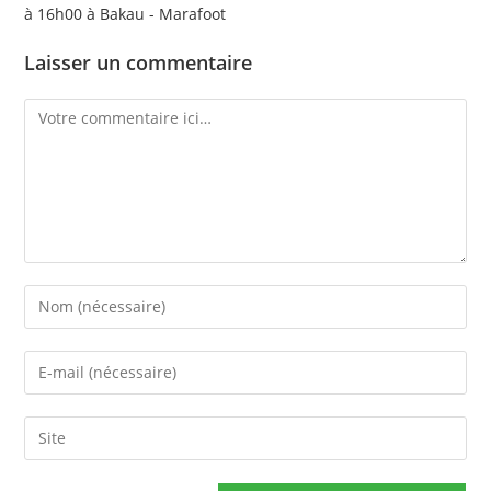
à 16h00 à Bakau - Marafoot
Laisser un commentaire
Comment
Enter
your
name
Enter
or
your
username
email
Saisir
to
address
l’URL
comment
to
de