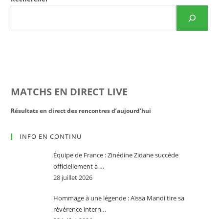
MATCHS EN DIRECT LIVE
Résultats en direct des rencontres d’aujourd’hui
Rés
INFO EN CONTINU
Équipe de France : Zinédine Zidane succède
officiellement à …
28 juillet 2026
Hommage à une légende : Aïssa Mandi tire sa
révérence intern…