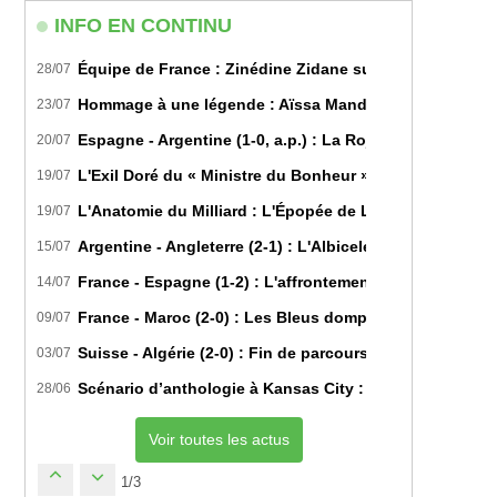
INFO EN CONTINU
Équipe de France : Zinédine Zidane succède officiell
28/07
Hommage à une légende : Aïssa Mandi tire sa révérence
23/07
Espagne - Argentine (1-0, a.p.) : La Roja sur le toit d
20/07
L'Exil Doré du « Ministre du Bonheur » : Dans les Secr
19/07
L'Anatomie du Milliard : L'Épopée de Lamine Yamal du B
19/07
Argentine - Angleterre (2-1) : L'Albiceleste renverse les
15/07
France - Espagne (1-2) : L'affrontement tactique ultim
14/07
France - Maroc (2-0) : Les Bleus domptent les Lions de l
09/07
Suisse - Algérie (2-0) : Fin de parcours pour les Fennec
03/07
Scénario d’anthologie à Kansas City : L’Algérie décroch
28/06
Voir toutes les actus
1/3