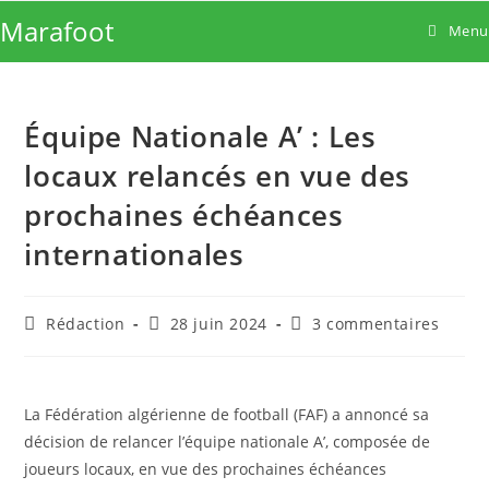
Skip
Marafoot
Menu
to
content
Équipe Nationale A’ : Les
locaux relancés en vue des
prochaines échéances
internationales
Auteur/autrice
Publication
Commentaires
Rédaction
28 juin 2024
3 commentaires
de
publiée :
de
la
la
publication :
publication :
La Fédération algérienne de football (FAF) a annoncé sa
décision de relancer l’équipe nationale A’, composée de
joueurs locaux, en vue des prochaines échéances