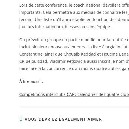
Lors de cette conférence, le coach national dévoilera off
importants. Cela permettra aux médias de connaître les j
terrain. Une liste qu’il aura établie en fonction des donn
joueurs internationaux blessés ou sans équipe.
On prévoit un groupe en partie modifié pour la rentrée d
inclut plusieurs nouveaux joueurs. La liste élargie inclu
Constantine, ainsi que Chouaib Keddad et Houcine Benay
CR Belouizdad. Vladimir Petkovic a aussi inscrit le nom 
faire face à la concurrence d’au moins quatre autres gar
À lire aussi :
Compétitions interclubs CAF : calendrier des quatre clu
VOUS DEVRIEZ ÉGALEMENT AIMER