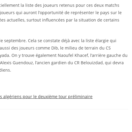
iciellement la liste des joueurs retenus pour ces deux matchs
oueurs qui auront l’opportunité de représenter le pays sur le
ées actuelles, surtout influencées par la situation de certains
e septembre. Cela se constate déjà avec la liste élargie qui
t aussi des joueurs comme Dib, le milieu de terrain du CS
ada. On y trouve également Naoufel Khacef, l’arrière gauche du
d’Alexis Guendouz, l’ancien gardien du CR Belouizdad, qui devra
diens.
bs algériens pour le deuxième tour préliminaire