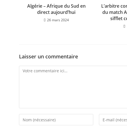
Algérie – Afrique du Sud en
L’arbitre c
direct aujourd’hui
du match Al
sifflet 
26 mars 2024
Laisser un commentaire
Comment
Enter
Enter
your
your