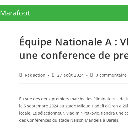
Skip
to
Marafoot
content
Équipe Nationale A : V
une conference de pre
Auteur/autrice
Publication
Commentaires
Rédaction
27 août 2024
0 commentaire
de
publiée :
de
la
la
publication :
publication :
En vue des deux premiers matchs des éliminatoires de la
le 5 septembre 2024 au stade Miloud Hadefi d’Oran à 20h
locale. Le sélectionneur, Vladimir Petkovic, tiendra une 
des Conférences du stade Nelson Mandela à Baraki.