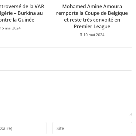
ontroversé de la VAR
Mohamed Amine Amoura
gérie – Burkina au
remporte la Coupe de Belgique
contre la Guinée
et reste très convoité en
Premier League
15 mai 2024
10 mai 2024
Saisir
l’URL