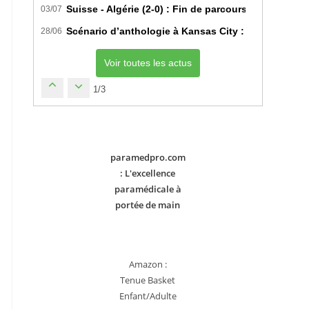
Suisse - Algérie (2-0) : Fin de parcours pour les Fe
03/07
Scénario d’anthologie à Kansas City : L’Algérie déc
28/06
Voir toutes les actus
1/3
paramedpro.com
: L'excellence
paramédicale à
portée de main
Amazon :
Tenue Basket
Enfant/Adulte