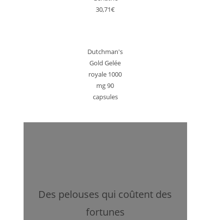
30,71€
Dutchman's
Gold Gelée
royale 1000
mg 90
capsules
Des pelouses qui coûtent des
fortunes