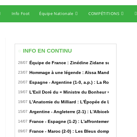
Info Foot
Équipe Nationale
COMPÉTITIONS
T
w
s
INFO EN CONTINU
Équipe de France : Zinédine Zidane succède offici
28/07
Hommage à une légende : Aïssa Mandi tire sa révére
23/07
Espagne - Argentine (1-0, a.p.) : La Roja sur le toi
20/07
L'Exil Doré du « Ministre du Bonheur » : Dans les S
19/07
L'Anatomie du Milliard : L'Épopée de Lamine Yamal 
19/07
Argentine - Angleterre (2-1) : L'Albiceleste renverse 
15/07
France - Espagne (1-2) : L'affrontement tactique u
14/07
France - Maroc (2-0) : Les Bleus domptent les Lions 
09/07