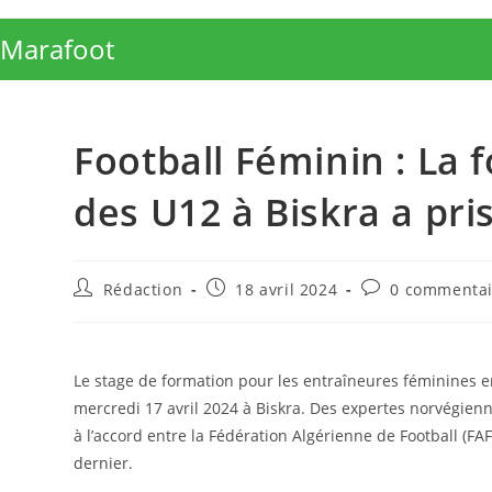
Skip
to
Marafoot
content
Football Féminin : La
des U12 à Biskra a pris
Auteur/autrice
Publication
Commentaires
Rédaction
18 avril 2024
0 commentai
de
publiée :
de
la
la
publication :
publication :
Le stage de formation pour les entraîneures féminines en
mercredi 17 avril 2024 à Biskra. Des expertes norvégien
à l’accord entre la Fédération Algérienne de Football (FA
dernier.