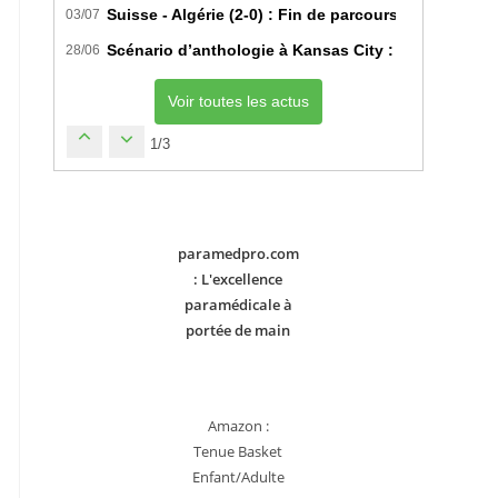
Suisse - Algérie (2-0) : Fin de parcours pour les Fe
03/07
Scénario d’anthologie à Kansas City : L’Algérie déc
28/06
Voir toutes les actus
1/3
paramedpro.com
: L'excellence
paramédicale à
portée de main
Amazon :
Tenue Basket
Enfant/Adulte