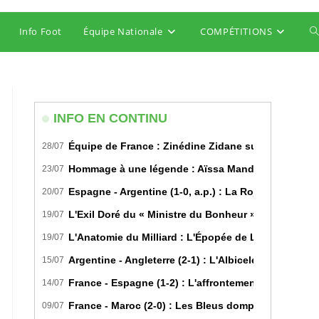
Info Foot
Équipe Nationale
COMPÉTITIONS
T
w
s
INFO EN CONTINU
Équipe de France : Zinédine Zidane succède offici
28/07
Hommage à une légende : Aïssa Mandi tire sa révére
23/07
Espagne - Argentine (1-0, a.p.) : La Roja sur le toi
20/07
L'Exil Doré du « Ministre du Bonheur » : Dans les S
19/07
L'Anatomie du Milliard : L'Épopée de Lamine Yamal 
19/07
Argentine - Angleterre (2-1) : L'Albiceleste renverse 
15/07
France - Espagne (1-2) : L'affrontement tactique u
14/07
France - Maroc (2-0) : Les Bleus domptent les Lions 
09/07