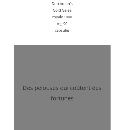
Dutchman's
Gold Gelée
royale 1000
mg 90
capsules
Des pelouses qui coûtent des
fortunes