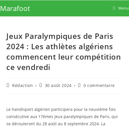
Skip
Marafoot
Menu
to
content
Jeux Paralympiques de Paris
2024 : Les athlètes algériens
commencent leur compétition
ce vendredi
Auteur/autrice
Publication
Commentaires
Rédaction
30 août 2024
0 commentaire
de
publiée :
de
la
la
publication :
publication :
Le handisport algérien participera pour la neuvième fois
consécutive aux 17èmes Jeux paralympiques de Paris, qui
se dérouleront du 28 août au 8 septembre 2024. La