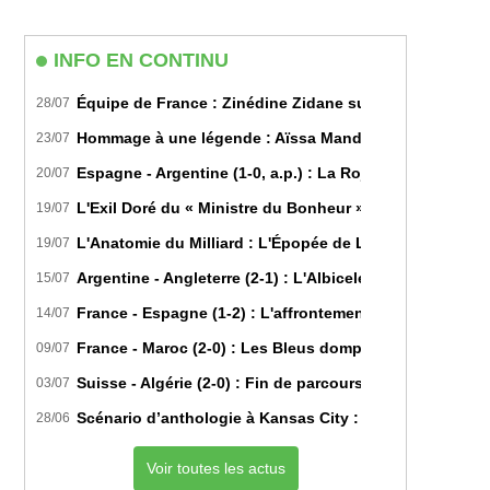
site
(facultatif)
INFO EN CONTINU
Équipe de France : Zinédine Zidane succède officiell
28/07
Hommage à une légende : Aïssa Mandi tire sa révérence
23/07
Espagne - Argentine (1-0, a.p.) : La Roja sur le toit d
20/07
L'Exil Doré du « Ministre du Bonheur » : Dans les Secr
19/07
L'Anatomie du Milliard : L'Épopée de Lamine Yamal du B
19/07
Argentine - Angleterre (2-1) : L'Albiceleste renverse les
15/07
France - Espagne (1-2) : L'affrontement tactique ultim
14/07
France - Maroc (2-0) : Les Bleus domptent les Lions de l
09/07
Suisse - Algérie (2-0) : Fin de parcours pour les Fennec
03/07
Scénario d’anthologie à Kansas City : L’Algérie décroch
28/06
Voir toutes les actus