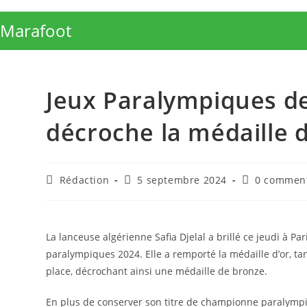
Skip
to
Marafoot
content
Jeux Paralympiques de 
décroche la médaille 
Auteur/autrice
Publication
Commentair
Rédaction
5 septembre 2024
0 comment
de
publiée :
de
la
la
publication :
publication :
La lanceuse algérienne Safia Djelal a brillé ce jeudi à Pa
paralympiques 2024. Elle a remporté la médaille d’or, ta
place, décrochant ainsi une médaille de bronze.
En plus de conserver son titre de championne paralympi