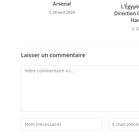
Arsenal
L’Égypt
24 avril 2024
Direction 
Han
2
Laisser un commentaire
Comment
Enter
Enter
your
your
name
email