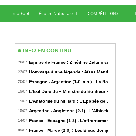
Info Foot
Équipe Nationale
COMPÉTITIONS
T
w
s
INFO EN CONTINU
Équipe de France : Zinédine Zidane succède offici
28/07
Hommage à une légende : Aïssa Mandi tire sa révére
23/07
Espagne - Argentine (1-0, a.p.) : La Roja sur le toi
20/07
L'Exil Doré du « Ministre du Bonheur » : Dans les S
19/07
L'Anatomie du Milliard : L'Épopée de Lamine Yamal 
19/07
Argentine - Angleterre (2-1) : L'Albiceleste renverse 
15/07
France - Espagne (1-2) : L'affrontement tactique u
14/07
France - Maroc (2-0) : Les Bleus domptent les Lions 
09/07