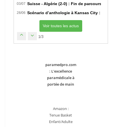
Suisse - Algérie (2-0) : Fin de parcours pour les Fe
03/07
Scénario d’anthologie à Kansas City : L’Algérie déc
28/06
Voir toutes les actus
1/3
paramedpro.com
: L'excellence
paramédicale à
portée de main
Amazon :
Tenue Basket
Enfant/Adulte