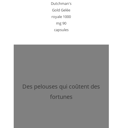
Dutchman's
Gold Gelée
royale 1000
mg 90
capsules
Des pelouses qui coûtent des
fortunes