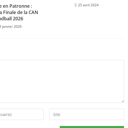
25 avril 2024
e en Patronne :
la Finale de la CAN
dball 2026
9 janvier 2026
Saisir
l’URL
de