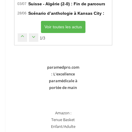
Suisse - Algérie (2-0) : Fin de parcours pour les Fe
03/07
Scénario d’anthologie à Kansas City : L’Algérie déc
28/06
Voir toutes les actus
1/3
paramedpro.com
: L'excellence
paramédicale à
portée de main
Amazon :
Tenue Basket
Enfant/Adulte