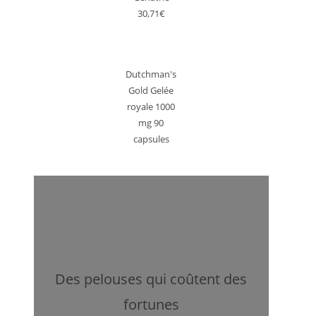
30,71€
Dutchman's
Gold Gelée
royale 1000
mg 90
capsules
Des pelouses qui coûtent des
fortunes