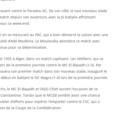
ouant contre le Paradou AC. De son côté, le tout nouveau stade
atch depuis son ouverture, avec la JS Kabylie affrontant
pour ce week-end.
 en se mesurant au PAC, qui a bien démarré la saison avec une
 doublé d’Adil Boulbina. Le Mouloudia abordera ce match avec
onnue pour sa détermination.
ût 1955 à Alger, dans un match captivant. Les Sétifiens, qui se
lors de la première journée contre le MC El-Bayadh (1-0). Par
val, jouera son premier match dans son nouveau stade, inauguré le
n début en battant le NC Magra (1-0) lors de la première journée.
hs, le MC El-Bayadh et l’ASO Chlef auront l’occasion de se
CS Constantine. Tandis que le MCEB semble avoir une chance
ubler d’efforts pour espérer l’emporter contre le CSC, qui a
pes de la Coupe de la Confédération.