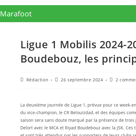
Skip
to
Marafoot
content
Ligue 1 Mobilis 2024-20
Boudebouz, les princip
Auteur/autrice
Publication
Commentair
Rédaction
26 septembre 2024
2 commen
de
publiée :
de
la
la
publication :
publication 
La deuxième journée de Ligue 1, prévue pour ce week-end
du vice-champion, le CR Belouizdad, et des équipes comm
saison sera sans doute marqué par la présence de trois 
Delort avec le MCA et Riyad Boudebouz avec la JSK. Ces t
et sont très attendus par les supporters de leurs clubs r