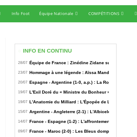
Info Foot
Équipe Nationale
COMPÉTITIONS
T
w
s
INFO EN CONTINU
Équipe de France : Zinédine Zidane succède offici
28/07
Hommage à une légende : Aïssa Mandi tire sa révére
23/07
Espagne - Argentine (1-0, a.p.) : La Roja sur le toi
20/07
L'Exil Doré du « Ministre du Bonheur » : Dans les S
19/07
L'Anatomie du Milliard : L'Épopée de Lamine Yamal 
19/07
Argentine - Angleterre (2-1) : L'Albiceleste renverse 
15/07
France - Espagne (1-2) : L'affrontement tactique u
14/07
France - Maroc (2-0) : Les Bleus domptent les Lions 
09/07