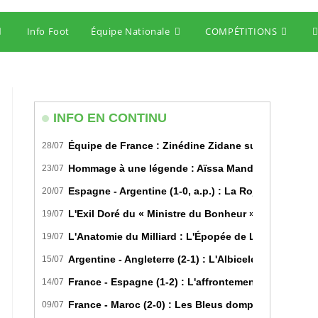
Info Foot
Équipe Nationale
COMPÉTITIONS
T
w
s
INFO EN CONTINU
Équipe de France : Zinédine Zidane succède offici
28/07
Hommage à une légende : Aïssa Mandi tire sa révére
23/07
Espagne - Argentine (1-0, a.p.) : La Roja sur le toi
20/07
L'Exil Doré du « Ministre du Bonheur » : Dans les S
19/07
L'Anatomie du Milliard : L'Épopée de Lamine Yamal 
19/07
Argentine - Angleterre (2-1) : L'Albiceleste renverse 
15/07
France - Espagne (1-2) : L'affrontement tactique u
14/07
France - Maroc (2-0) : Les Bleus domptent les Lions 
09/07