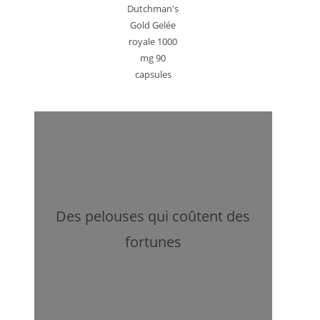
Dutchman's
Gold Gelée
royale 1000
mg 90
capsules
Des pelouses qui coûtent des
fortunes