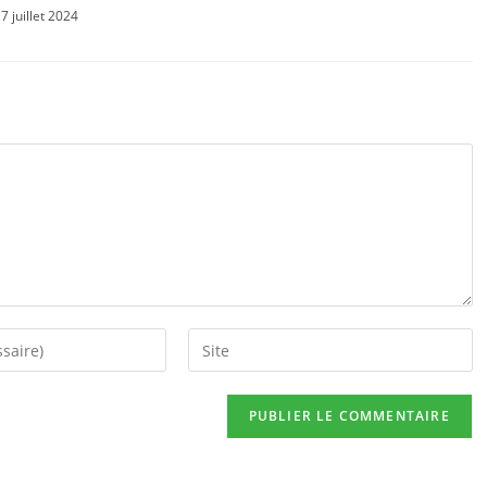
7 juillet 2024
Saisir
l’URL
de
votre
site
(facultatif)