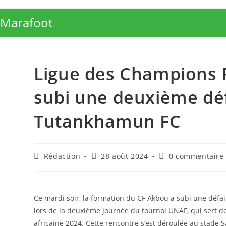
Skip
to
Marafoot
content
Ligue des Champions F
subi une deuxième déf
Tutankhamun FC
Auteur/autrice
Publication
Commentaires
Rédaction
28 août 2024
0 commentaire
de
publiée :
de
la
la
publication :
publication :
Ce mardi soir, la formation du CF Akbou a subi une défa
lors de la deuxième journée du tournoi UNAF, qui sert de
africaine 2024. Cette rencontre s’est déroulée au stade