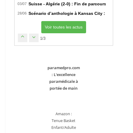
Suisse - Algérie (2-0) : Fin de parcours pour les Fe
03/07
Scénario d’anthologie à Kansas City : L’Algérie déc
28/06
Voir toutes les actus
1/3
paramedpro.com
: L'excellence
paramédicale à
portée de main
Amazon :
Tenue Basket
Enfant/Adulte