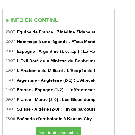
INFO EN CONTINU
Équipe de France : Zinédine Zidane succède officiellem
28/07
Hommage à une légende : Aïssa Mandi tire sa révérence i
23/07
Espagne - Argentine (1-0, a.p.) : La Roja sur le toit du m
20/07
L'Exil Doré du « Ministre du Bonheur » : Dans les Secrets
19/07
L'Anatomie du Milliard : L'Épopée de Lamine Yamal du Bit
19/07
Argentine - Angleterre (2-1) : L'Albiceleste renverse les Th
15/07
France - Espagne (1-2) : L'affrontement tactique ultime 
14/07
France - Maroc (2-0) : Les Bleus domptent les Lions de l'A
09/07
Suisse - Algérie (2-0) : Fin de parcours pour les Fennecs 
03/07
Scénario d’anthologie à Kansas City : L’Algérie décroche 
28/06
Voir toutes les actus