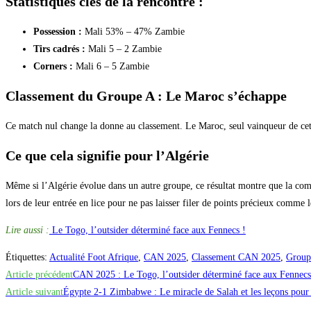
Statistiques clés de la rencontre :
Possession :
Mali 53% – 47% Zambie
Tirs cadrés :
Mali 5 – 2 Zambie
Corners :
Mali 6 – 5 Zambie
Classement du Groupe A : Le Maroc s’échappe
Ce match nul change la donne au classement. Le Maroc, seul vainqueur de cet
Ce que cela signifie pour l’Algérie
Même si l’Algérie évolue dans un autre groupe, ce résultat montre que la com
lors de leur entrée en lice pour ne pas laisser filer de points précieux comme 
Lire aussi :
Le Togo, l’outsider déterminé face aux Fennecs !
Étiquettes
:
Actualité Foot Afrique
,
CAN 2025
,
Classement CAN 2025
,
Group
Read
Article précédent
CAN 2025 : Le Togo, l’outsider déterminé face aux Fennecs 
more
Article suivant
Égypte 2-1 Zimbabwe : Le miracle de Salah et les leçons pour 