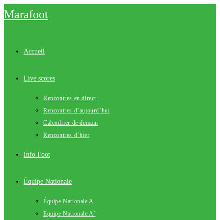
Skip
Marafoot
to
content
Accueil
Live scores
Rencontres en direct
Rencontres d’aujourd’hui
Calendrier de demain
Rencontres d’hier
Info Foot
Équipe Nationale
Équipe Nationale A
Équipe Nationale A’