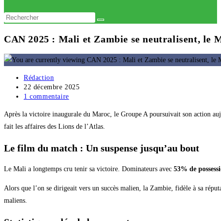
website
search
CAN 2025 : Mali et Zambie se neutralisent, le Ma
Auteur/autrice
Rédaction
de
Publication
22 décembre 2025
la
publiée :
Commentaires
1 commentaire
publication :
de
Après la victoire inaugurale du Maroc, le Groupe A poursuivait son action au
la
publication :
fait les affaires des Lions de l’Atlas.
Le film du match : Un suspense jusqu’au bout
Le Mali a longtemps cru tenir sa victoire. Dominateurs avec
53% de possess
Alors que l’on se dirigeait vers un succès malien, la Zambie, fidèle à sa réput
maliens.