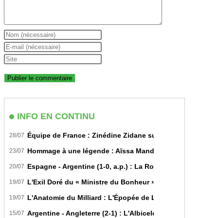
Enter
your
Enter
name
your
Saisir
or
email
l’URL
username
address
de
to
to
votre
comment
comment
site
INFO EN CONTINU
(facultatif)
Équipe de France : Zinédine Zidane succède officiellem
28/07
Hommage à une légende : Aïssa Mandi tire sa révérence i
23/07
Espagne - Argentine (1-0, a.p.) : La Roja sur le toit du m
20/07
L'Exil Doré du « Ministre du Bonheur » : Dans les Secrets
19/07
L'Anatomie du Milliard : L'Épopée de Lamine Yamal du Bit
19/07
Argentine - Angleterre (2-1) : L'Albiceleste renverse les Th
15/07