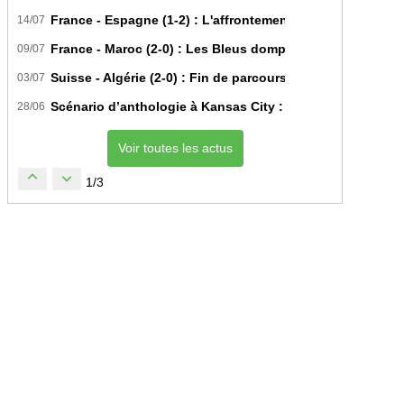
France - Espagne (1-2) : L'affrontement tactique ultime 
14/07
France - Maroc (2-0) : Les Bleus domptent les Lions de l'A
09/07
Suisse - Algérie (2-0) : Fin de parcours pour les Fennecs 
03/07
Scénario d’anthologie à Kansas City : L’Algérie décroche 
28/06
Voir toutes les actus
1/3