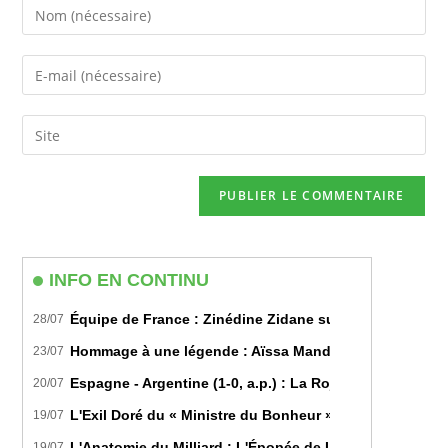
Enter
your
name
Enter
or
your
username
email
Saisir
to
address
l’URL
comment
to
de
comment
votre
site
(facultatif)
INFO EN CONTINU
Équipe de France : Zinédine Zidane succède officiell
28/07
Hommage à une légende : Aïssa Mandi tire sa révérence
23/07
Espagne - Argentine (1-0, a.p.) : La Roja sur le toit d
20/07
L'Exil Doré du « Ministre du Bonheur » : Dans les Secr
19/07
L'Anatomie du Milliard : L'Épopée de Lamine Yamal du B
19/07