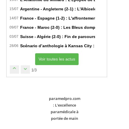
Argentine - Angleterre (2-1) : L'Albiceleste renverse les
15/07
France - Espagne (1-2) : L'affrontement tactique ultim
14/07
France - Maroc (2-0) : Les Bleus domptent les Lions de l
09/07
Suisse - Algérie (2-0) : Fin de parcours pour les Fennec
03/07
Scénario d’anthologie à Kansas City : L’Algérie décroch
28/06
Voir toutes les actus
1/3
paramedpro.com
: L'excellence
paramédicale à
portée de main