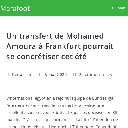
Skip
Marafoot
Menu
to
content
Un transfert de Mohamed
Amoura à Frankfurt pourrait
se concrétiser cet été
Auteur/autrice
Publication
Commentaires
Rédaction
6 mai 2024
2 commentaires
de
publiée :
de
la
la
publication :
publication :
L’international égyptien a rejoint l’équipe de Bundesliga
l’été dernier sans frais de transfert et a réalisé une
excellente saison avec 16 buts et 6 passes décisives en 38
matchs. Grâce à ses performances, il a attiré l’attention de
grands clubs tels que Liverpool et Tottenham. Cependant,