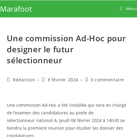
Skip
Marafoot
Menu
to
content
Une commission Ad-Hoc pour
designer le futur
sélectionneur
Auteur/autrice
Publication
Commentaires
Rédaction
8 février 2024
0 commentaire
de
publiée :
de
la
la
publication :
publication :
Une commission Ad-Hoc a été installée qui sera en chargé
de l’examen des candidatures au poste de
sélectionneur national A. Jeudi 08 février 2024 à 14h30 se
tiendra la premiere reunion pour étudier les dossier des
condidatures.