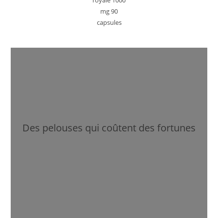
royale 1000
mg 90
capsules
Des pelouses qui coûtent des fortunes