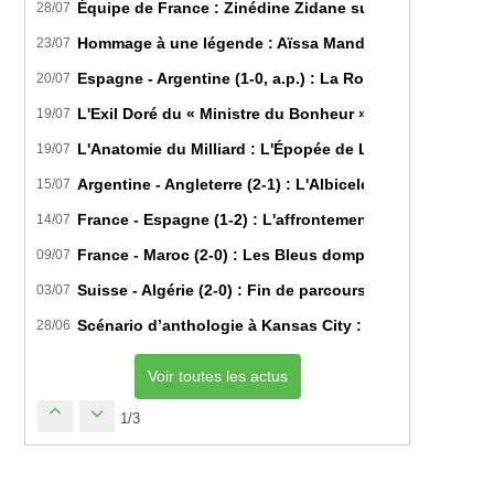
Équipe de France : Zinédine Zidane succède officiell
28/07
Hommage à une légende : Aïssa Mandi tire sa révérence
23/07
Espagne - Argentine (1-0, a.p.) : La Roja sur le toit d
20/07
L'Exil Doré du « Ministre du Bonheur » : Dans les Secr
19/07
L'Anatomie du Milliard : L'Épopée de Lamine Yamal du B
19/07
Argentine - Angleterre (2-1) : L'Albiceleste renverse les
15/07
France - Espagne (1-2) : L'affrontement tactique ultim
14/07
France - Maroc (2-0) : Les Bleus domptent les Lions de l
09/07
Suisse - Algérie (2-0) : Fin de parcours pour les Fennec
03/07
Scénario d’anthologie à Kansas City : L’Algérie décroch
28/06
Voir toutes les actus
1/3