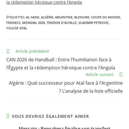
la rédemption héroïque contre l’Angola
ÉTIQUETTES
:
AL-SADD
,
ALGÉRIE
,
ARGENTINE
,
BLESSURE
,
COUPE DU MONDE
,
FENNECS
,
MONDIAL 2026
,
TENDON D'ACHILLE
,
VLADIMIR PETKOVIC
,
YOUCEF ATAL
Read
Article précédent
more
CAN 2026 de Handball : Entre l’humiliation face à
articles
l’Égypte et la rédemption héroïque contre l’Angola
Article suivant
Algérie : Quel successeur pour Atal face à l’Argentine
? L’analyse de la liste officielle
VOUS DEVRIEZ ÉGALEMENT AIMER
Mercato : Benrahma finalise son transfert