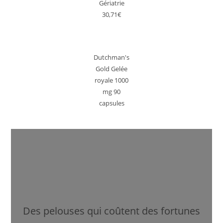
Gériatrie
30,71€
Dutchman's
Gold Gelée
royale 1000
mg 90
capsules
Des pelouses qui coûtent des fortunes