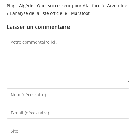
Ping :
Algérie : Quel successeur pour Atal face à l’Argentine
? L’analyse de la liste officielle - Marafoot
Laisser un commentaire
Comment
Enter
your
name
Enter
or
your
username
email
Saisir
to
address
l’URL