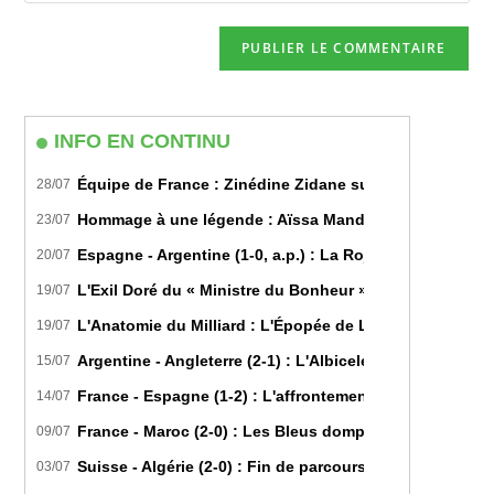
comment
to
de
comment
votre
site
(facultatif)
INFO EN CONTINU
Équipe de France : Zinédine Zidane succède officiell
28/07
Hommage à une légende : Aïssa Mandi tire sa révérence
23/07
Espagne - Argentine (1-0, a.p.) : La Roja sur le toit d
20/07
L'Exil Doré du « Ministre du Bonheur » : Dans les Secr
19/07
L'Anatomie du Milliard : L'Épopée de Lamine Yamal du B
19/07
Argentine - Angleterre (2-1) : L'Albiceleste renverse les
15/07
France - Espagne (1-2) : L'affrontement tactique ultim
14/07
France - Maroc (2-0) : Les Bleus domptent les Lions de l
09/07
Suisse - Algérie (2-0) : Fin de parcours pour les Fennec
03/07