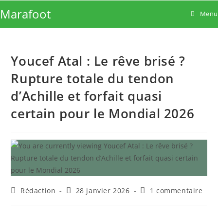
Skip
Marafoot
Menu
to
content
Youcef Atal : Le rêve brisé ?
Rupture totale du tendon
d’Achille et forfait quasi
certain pour le Mondial 2026
Auteur/autrice
Publication
Commentaires
Rédaction
28 janvier 2026
1 commentaire
de
publiée :
de
la
la
publication :
publication :