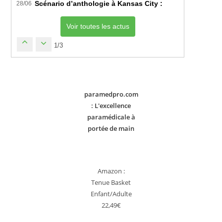
Scénario d’anthologie à Kansas City : L’Algérie décroch
28/06
Voir toutes les actus
1/3
paramedpro.com
: L'excellence
paramédicale à
portée de main
Amazon :
Tenue Basket
Enfant/Adulte
22,49€