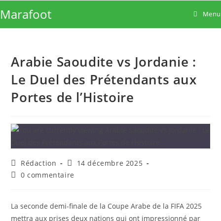
Skip
Marafoot
Menu
to
content
Arabie Saoudite vs Jordanie :
Le Duel des Prétendants aux
Portes de l’Histoire
Auteur/autrice
Publication
Rédaction
14 décembre 2025
de
publiée :
Commentaires
0 commentaire
la
de
publication :
la
publication :
La seconde demi-finale de la Coupe Arabe de la FIFA 2025
mettra aux prises deux nations qui ont impressionné par