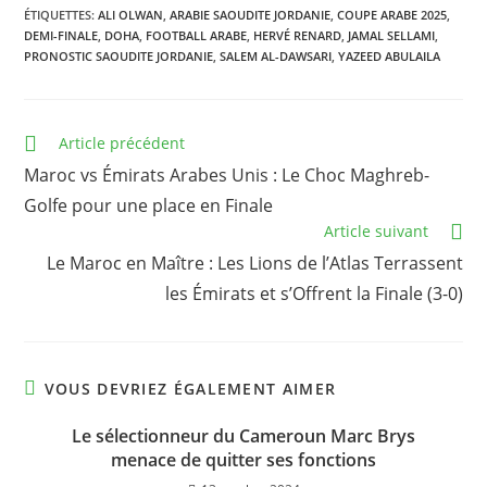
ÉTIQUETTES
:
ALI OLWAN
,
ARABIE SAOUDITE JORDANIE
,
COUPE ARABE 2025
,
DEMI-FINALE
,
DOHA
,
FOOTBALL ARABE
,
HERVÉ RENARD
,
JAMAL SELLAMI
,
PRONOSTIC SAOUDITE JORDANIE
,
SALEM AL-DAWSARI
,
YAZEED ABULAILA
Read
Article précédent
more
Maroc vs Émirats Arabes Unis : Le Choc Maghreb-
articles
Golfe pour une place en Finale
Article suivant
Le Maroc en Maître : Les Lions de l’Atlas Terrassent
les Émirats et s’Offrent la Finale (3-0)
VOUS DEVRIEZ ÉGALEMENT AIMER
Le sélectionneur du Cameroun Marc Brys
menace de quitter ses fonctions