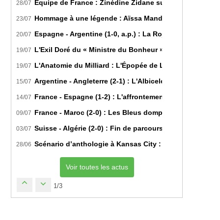
Équipe de France : Zinédine Zidane succède officiell
28/07
Hommage à une légende : Aïssa Mandi tire sa révérence
23/07
Espagne - Argentine (1-0, a.p.) : La Roja sur le toit d
20/07
L'Exil Doré du « Ministre du Bonheur » : Dans les Secr
19/07
L'Anatomie du Milliard : L'Épopée de Lamine Yamal du B
19/07
Argentine - Angleterre (2-1) : L'Albiceleste renverse les
15/07
France - Espagne (1-2) : L'affrontement tactique ultim
14/07
France - Maroc (2-0) : Les Bleus domptent les Lions de l
09/07
Suisse - Algérie (2-0) : Fin de parcours pour les Fennec
03/07
Scénario d’anthologie à Kansas City : L’Algérie décroch
28/06
Voir toutes les actus
1/3