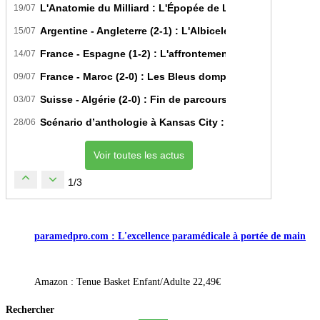
L'Anatomie du Milliard : L'Épopée de Lamine Yamal du Bit
19/07
Argentine - Angleterre (2-1) : L'Albiceleste renverse les Th
15/07
France - Espagne (1-2) : L'affrontement tactique ultime 
14/07
France - Maroc (2-0) : Les Bleus domptent les Lions de l'A
09/07
Suisse - Algérie (2-0) : Fin de parcours pour les Fennecs 
03/07
Scénario d’anthologie à Kansas City : L’Algérie décroche 
28/06
Voir toutes les actus
1/3
paramedpro.com : L'excellence paramédicale à portée de main
Amazon : Tenue Basket Enfant/Adulte 22,49€
Rechercher