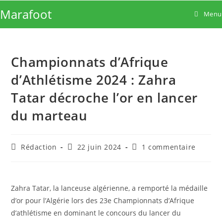
Skip
Marafoot
Menu
to
content
Championnats d’Afrique
d’Athlétisme 2024 : Zahra
Tatar décroche l’or en lancer
du marteau
Auteur/autrice
Publication
Commentaires
Rédaction
22 juin 2024
1 commentaire
de
publiée :
de
la
la
publication :
publication :
Zahra Tatar, la lanceuse algérienne, a remporté la médaille
d’or pour l’Algérie lors des 23e Championnats d’Afrique
d’athlétisme en dominant le concours du lancer du