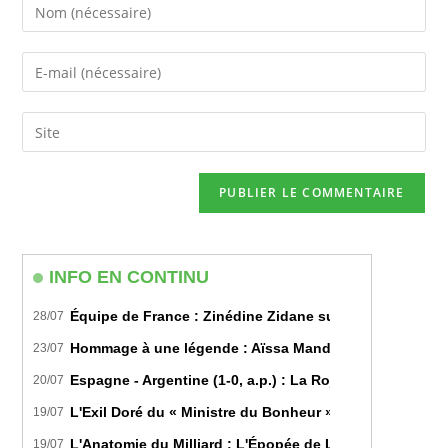
Enter
your
name
Enter
or
your
username
email
Saisir
to
address
l’URL
comment
to
de
comment
votre
site
(facultatif)
INFO EN CONTINU
Équipe de France : Zinédine Zidane succède officiell
28/07
Hommage à une légende : Aïssa Mandi tire sa révérence
23/07
Espagne - Argentine (1-0, a.p.) : La Roja sur le toit d
20/07
L'Exil Doré du « Ministre du Bonheur » : Dans les Secr
19/07
L'Anatomie du Milliard : L'Épopée de Lamine Yamal du B
19/07