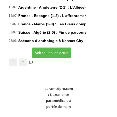
Argentine - Angleterre (2-1) : L'Albiceleste renverse les
15/07
France - Espagne (1-2) : L'affrontement tactique ultim
14/07
France - Maroc (2-0) : Les Bleus domptent les Lions de l
09/07
Suisse - Algérie (2-0) : Fin de parcours pour les Fennec
03/07
Scénario d’anthologie à Kansas City : L’Algérie décroch
28/06
Voir toutes les actus
1/3
paramedpro.com
: L'excellence
paramédicale à
portée de main