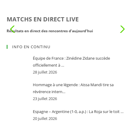
MATCHS EN DIRECT LIVE
Résultats en direct des rencontres d’aujourd’hui
Rés
INFO EN CONTINU
Équipe de France : Zinédine Zidane succède
officiellement à …
28 juillet 2026
Hommage à une légende : Aïssa Mandi tire sa
révérence intern…
23 juillet 2026
Espagne – Argentine (1-0, a.p.) : La Roja sur le toit …
20 juillet 2026