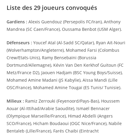
Liste des 29 joueurs convoqués
Gardiens :
Alexis Guendouz (Persepolis FC/Iran), Anthony
Mandrea (SC Caen/France), Oussama Benbot (USM Alger).
Défenseurs :
Youcef Atal (Al-Sadd SC/Qatar), Ryan Aït-Nouri
(Wolverhampton/Angleterre), Mohamed Farsi (Colombus
Crew/Etats-Unis), Ramy Bensebaïni (Borussia
Dortmund/Allemagne), Kévin Van Den Kerkhof Guitoun (FC
Metz/France D2), Jaouen Hadjam (BSC Young Boys/Suisse),
Mohamed Amine Madani (JS Kabylie), Aïssa Mandi (Lille
OSC/France), Mohamed Amine Tougaï (ES Tunis/ Tunisie).
Milieux :
Ramiz Zerrouki (Feyenoord/Pays-Bas), Houssem
Aouar (Al-Ittihad/Arabie Saoudite), Ismaël Bennacer
(Olympique Marseille/France), Himad Abdelli (Angers
SCO/France), Hicham Boudaoui (OGC Nice/France), Nabile
Bentaleb (Lille/France), Farés Chaïbi (Eintracht