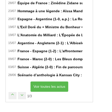
Équipe de France : Zinédine Zidane succède officiell
28/07
Hommage à une légende : Aïssa Mandi tire sa révérence
23/07
Espagne - Argentine (1-0, a.p.) : La Roja sur le toit d
20/07
L'Exil Doré du « Ministre du Bonheur » : Dans les Secr
19/07
L'Anatomie du Milliard : L'Épopée de Lamine Yamal du B
19/07
Argentine - Angleterre (2-1) : L'Albiceleste renverse les
15/07
France - Espagne (1-2) : L'affrontement tactique ultim
14/07
France - Maroc (2-0) : Les Bleus domptent les Lions de l
09/07
Suisse - Algérie (2-0) : Fin de parcours pour les Fennec
03/07
Scénario d’anthologie à Kansas City : L’Algérie décroch
28/06
Voir toutes les actus
1/3