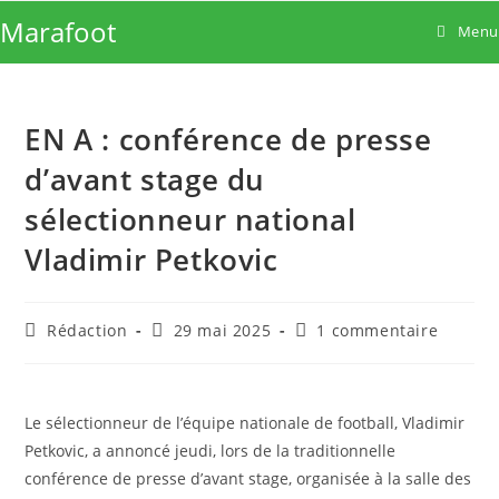
Skip
Marafoot
Menu
to
content
EN A : conférence de presse
d’avant stage du
sélectionneur national
Vladimir Petkovic
Auteur/autrice
Publication
Commentaires
Rédaction
29 mai 2025
1 commentaire
de
publiée :
de
la
la
publication :
publication :
Le sélectionneur de l’équipe nationale de football, Vladimir
Petkovic, a annoncé jeudi, lors de la traditionnelle
conférence de presse d’avant stage, organisée à la salle des