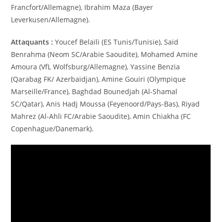
Francfort/Allemagne), Ibrahim Maza (Bayer
Leverkusen/Allemagne).
Attaquants :
Youcef Belaïli (ES Tunis/Tunisie), Saïd
Benrahma (Neom SC/Arabie Saoudite), Mohamed Amine
Amoura (VfL Wolfsburg/Allemagne), Yassine Benzia
(Qarabag FK/ Azerbaïdjan), Amine Gouiri (Olympique
Marseille/France), Baghdad Bounedjah (Al-Shamal
SC/Qatar), Anis Hadj Moussa (Feyenoord/Pays-Bas), Riyad
Mahrez (Al-Ahli FC/Arabie Saoudite), Amin Chiakha (FC
Copenhague/Danemark).