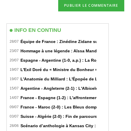
comment
votre
site
(facultatif)
INFO EN CONTINU
Équipe de France : Zinédine Zidane succède officiell
28/07
Hommage à une légende : Aïssa Mandi tire sa révérence
23/07
Espagne - Argentine (1-0, a.p.) : La Roja sur le toit d
20/07
L'Exil Doré du « Ministre du Bonheur » : Dans les Secr
19/07
L'Anatomie du Milliard : L'Épopée de Lamine Yamal du B
19/07
Argentine - Angleterre (2-1) : L'Albiceleste renverse les
15/07
France - Espagne (1-2) : L'affrontement tactique ultim
14/07
France - Maroc (2-0) : Les Bleus domptent les Lions de l
09/07
Suisse - Algérie (2-0) : Fin de parcours pour les Fennec
03/07
Scénario d’anthologie à Kansas City : L’Algérie décroch
28/06