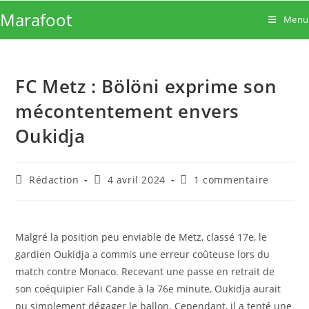
Skip
Marafoot
Menu
to
content
FC Metz : Bölöni exprime son
mécontentement envers
Oukidja
Auteur/autrice
Publication
Commentaires
Rédaction
4 avril 2024
1 commentaire
de
publiée :
de
la
la
publication :
publication :
Malgré la position peu enviable de Metz, classé 17e, le
gardien Oukidja a commis une erreur coûteuse lors du
match contre Monaco. Recevant une passe en retrait de
son coéquipier Fali Cande à la 76e minute, Oukidja aurait
pu simplement dégager le ballon. Cependant, il a tenté une