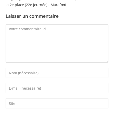
la 2e place (22e journée) - Marafoot
Laisser un commentaire
Comment
Enter
your
name
Enter
or
your
username
email
Saisir
to
address
l’URL
comment
to
de