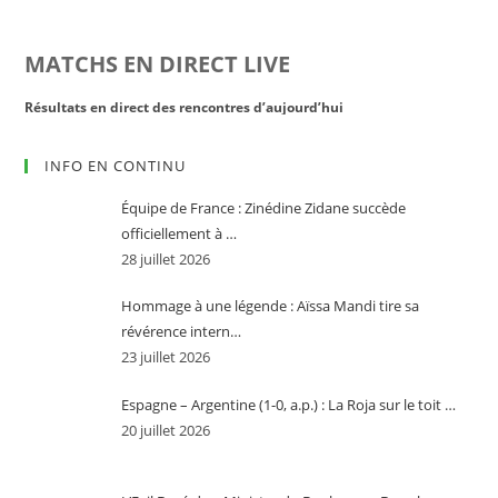
MATCHS EN DIRECT LIVE
Résultats en direct des rencontres d’aujourd’hui
Rés
INFO EN CONTINU
Équipe de France : Zinédine Zidane succède
officiellement à …
28 juillet 2026
Hommage à une légende : Aïssa Mandi tire sa
révérence intern…
23 juillet 2026
Espagne – Argentine (1-0, a.p.) : La Roja sur le toit …
20 juillet 2026