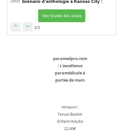
Scénario d’anthologie à Kansas City : L’Algérie décroch
28/06
Voir toutes les actus
1/3
paramedpro.com
: L'excellence
paramédicale à
portée de main
Amazon :
Tenue Basket
Enfant/Adulte
22,49€