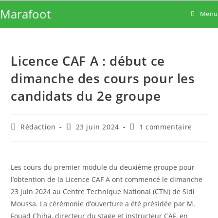
Skip
Marafoot
Menu
to
content
Licence CAF A : début ce
dimanche des cours pour les
candidats du 2e groupe
Auteur/autrice
Publication
Commentaires
Rédaction
23 juin 2024
1 commentaire
de
publiée :
de
la
la
publication :
publication :
Les cours du premier module du deuxième groupe pour
l’obtention de la Licence CAF A ont commencé le dimanche
23 juin 2024 au Centre Technique National (CTN) de Sidi
Moussa. La cérémonie d’ouverture a été présidée par M.
Fouad Chiha, directeur du stage et instructeur CAF, en