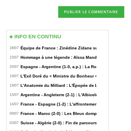
comment
to
de
comment
votre
site
(facultatif)
INFO EN CONTINU
Équipe de France : Zinédine Zidane succède officiell
28/07
Hommage à une légende : Aïssa Mandi tire sa révérence
23/07
Espagne - Argentine (1-0, a.p.) : La Roja sur le toit d
20/07
L'Exil Doré du « Ministre du Bonheur » : Dans les Secr
19/07
L'Anatomie du Milliard : L'Épopée de Lamine Yamal du B
19/07
Argentine - Angleterre (2-1) : L'Albiceleste renverse les
15/07
France - Espagne (1-2) : L'affrontement tactique ultim
14/07
France - Maroc (2-0) : Les Bleus domptent les Lions de l
09/07
Suisse - Algérie (2-0) : Fin de parcours pour les Fennec
03/07