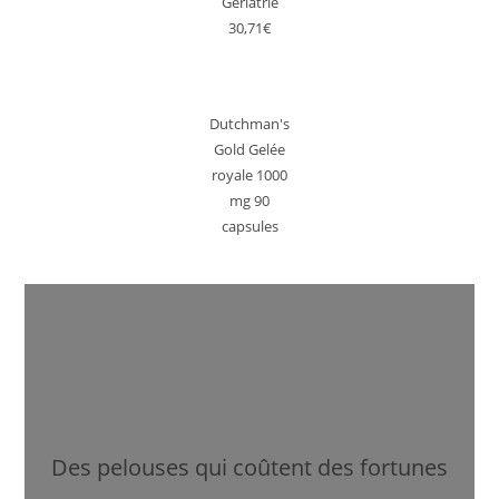
Gériatrie
30,71€
Dutchman's
Gold Gelée
royale 1000
mg 90
capsules
Des pelouses qui coûtent des fortunes