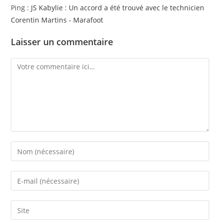
Ping :
JS Kabylie : Un accord a été trouvé avec le technicien
Corentin Martins - Marafoot
Laisser un commentaire
Comment
Enter
your
name
Enter
or
your
username
email
Saisir
to
address
l’URL