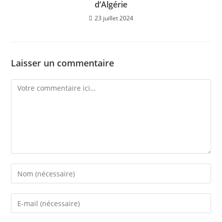
d’Algérie
23 juillet 2024
Laisser un commentaire
Comment
Enter
your
name
Enter
or
your
username