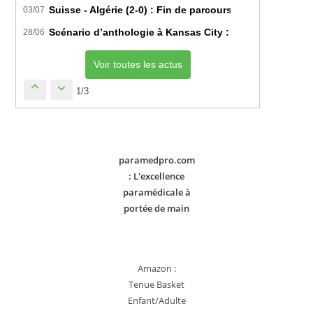
Suisse - Algérie (2-0) : Fin de parcours pour les Fennec
03/07
Scénario d’anthologie à Kansas City : L’Algérie décroch
28/06
Voir toutes les actus
1/3
paramedpro.com
: L'excellence
paramédicale à
portée de main
Amazon :
Tenue Basket
Enfant/Adulte