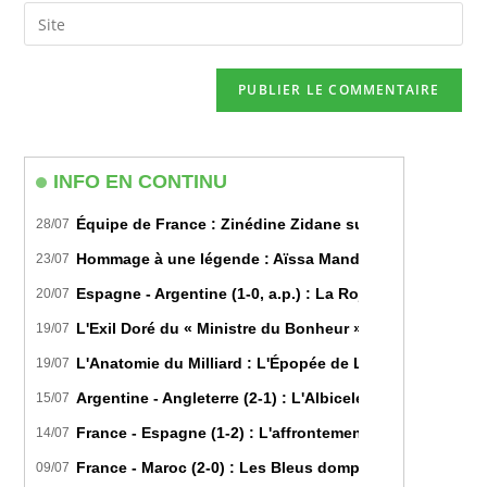
email
Saisir
to
address
l’URL
comment
to
de
comment
votre
site
(facultatif)
INFO EN CONTINU
Équipe de France : Zinédine Zidane succède officiell
28/07
Hommage à une légende : Aïssa Mandi tire sa révérence
23/07
Espagne - Argentine (1-0, a.p.) : La Roja sur le toit d
20/07
L'Exil Doré du « Ministre du Bonheur » : Dans les Secr
19/07
L'Anatomie du Milliard : L'Épopée de Lamine Yamal du B
19/07
Argentine - Angleterre (2-1) : L'Albiceleste renverse les
15/07
France - Espagne (1-2) : L'affrontement tactique ultim
14/07
France - Maroc (2-0) : Les Bleus domptent les Lions de l
09/07