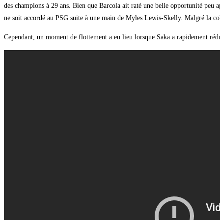
des champions à 29 ans. Bien que Barcola ait raté une belle opportunité peu 
ne soit accordé au PSG suite à une main de Myles Lewis-Skelly. Malgré la col
Cependant, un moment de flottement a eu lieu lorsque Saka a rapidement réduit