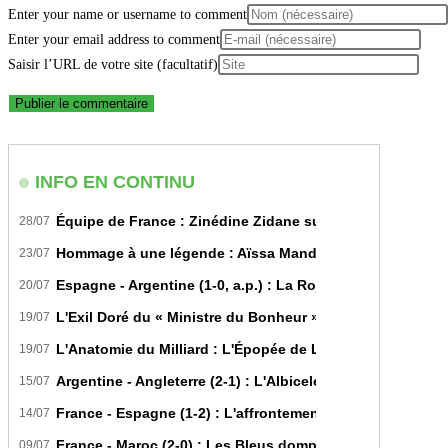
Enter your name or username to comment
Enter your email address to comment
Saisir l’URL de votre site (facultatif)
INFO EN CONTINU
Équipe de France : Zinédine Zidane succède officiellem
28/07
Hommage à une légende : Aïssa Mandi tire sa révérence i
23/07
Espagne - Argentine (1-0, a.p.) : La Roja sur le toit du m
20/07
L'Exil Doré du « Ministre du Bonheur » : Dans les Secrets
19/07
L'Anatomie du Milliard : L'Épopée de Lamine Yamal du Bit
19/07
Argentine - Angleterre (2-1) : L'Albiceleste renverse les Th
15/07
France - Espagne (1-2) : L'affrontement tactique ultime 
14/07
France - Maroc (2-0) : Les Bleus domptent les Lions de l'A
09/07