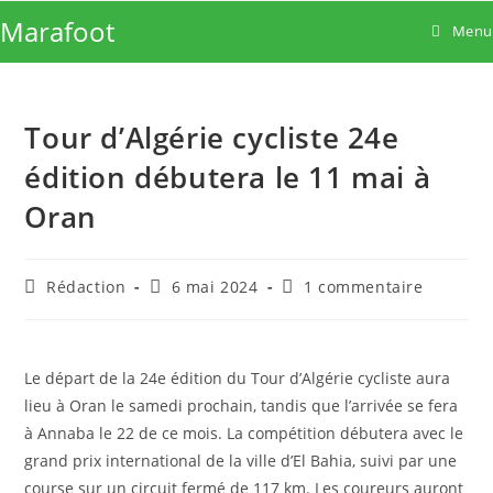
Skip
Marafoot
Menu
to
content
Tour d’Algérie cycliste 24e
édition débutera le 11 mai à
Oran
Auteur/autrice
Publication
Commentaires
Rédaction
6 mai 2024
1 commentaire
de
publiée :
de
la
la
publication :
publication :
Le départ de la 24e édition du Tour d’Algérie cycliste aura
lieu à Oran le samedi prochain, tandis que l’arrivée se fera
à Annaba le 22 de ce mois. La compétition débutera avec le
grand prix international de la ville d’El Bahia, suivi par une
course sur un circuit fermé de 117 km. Les coureurs auront