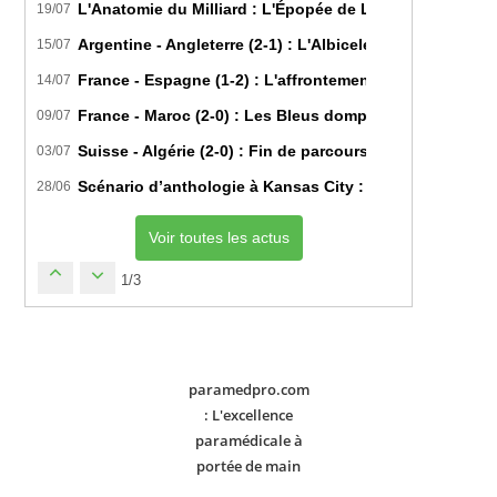
L'Anatomie du Milliard : L'Épopée de Lamine Yamal du B
19/07
Argentine - Angleterre (2-1) : L'Albiceleste renverse les
15/07
France - Espagne (1-2) : L'affrontement tactique ultim
14/07
France - Maroc (2-0) : Les Bleus domptent les Lions de l
09/07
Suisse - Algérie (2-0) : Fin de parcours pour les Fennec
03/07
Scénario d’anthologie à Kansas City : L’Algérie décroch
28/06
Voir toutes les actus
1/3
paramedpro.com
: L'excellence
paramédicale à
portée de main