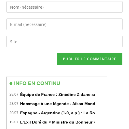
Enter
your
name
Enter
or
your
username
email
Saisir
to
address
l’URL
comment
to
de
comment
votre
site
(facultatif)
INFO EN CONTINU
Équipe de France : Zinédine Zidane succède officiell
28/07
Hommage à une légende : Aïssa Mandi tire sa révérence
23/07
Espagne - Argentine (1-0, a.p.) : La Roja sur le toit d
20/07
L'Exil Doré du « Ministre du Bonheur » : Dans les Secr
19/07