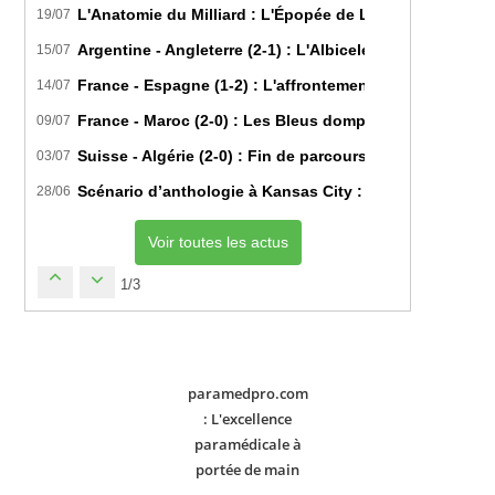
L'Anatomie du Milliard : L'Épopée de Lamine Yamal du B
19/07
Argentine - Angleterre (2-1) : L'Albiceleste renverse les
15/07
France - Espagne (1-2) : L'affrontement tactique ultim
14/07
France - Maroc (2-0) : Les Bleus domptent les Lions de l
09/07
Suisse - Algérie (2-0) : Fin de parcours pour les Fennec
03/07
Scénario d’anthologie à Kansas City : L’Algérie décroch
28/06
Voir toutes les actus
1/3
paramedpro.com
: L'excellence
paramédicale à
portée de main