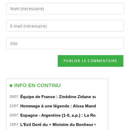
Enter
your
name
Enter
or
your
username
email
Saisir
to
address
l’URL
comment
to
de
comment
votre
site
(facultatif)
INFO EN CONTINU
Équipe de France : Zinédine Zidane succède officiell
28/07
Hommage à une légende : Aïssa Mandi tire sa révérence
23/07
Espagne - Argentine (1-0, a.p.) : La Roja sur le toit d
20/07
L'Exil Doré du « Ministre du Bonheur » : Dans les Secr
19/07