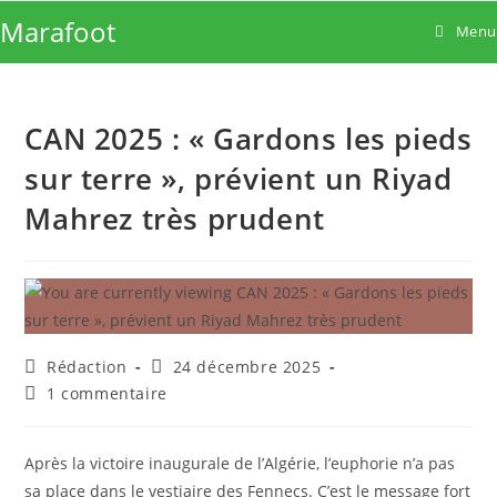
Skip
Marafoot
Menu
to
content
CAN 2025 : « Gardons les pieds
sur terre », prévient un Riyad
Mahrez très prudent
Auteur/autrice
Publication
Rédaction
24 décembre 2025
de
publiée :
Commentaires
1 commentaire
la
de
publication :
la
publication :
Après la victoire inaugurale de l’Algérie, l’euphorie n’a pas
sa place dans le vestiaire des Fennecs. C’est le message fort