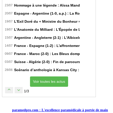
Hommage à une légende : Aïssa Mandi tire sa révérence i
23/07
Espagne - Argentine (1-0, a.p.) : La Roja sur le toit du m
20/07
L'Exil Doré du « Ministre du Bonheur » : Dans les Secrets
19/07
L'Anatomie du Milliard : L'Épopée de Lamine Yamal du Bit
19/07
Argentine - Angleterre (2-1) : L'Albiceleste renverse les Th
15/07
France - Espagne (1-2) : L'affrontement tactique ultime 
14/07
France - Maroc (2-0) : Les Bleus domptent les Lions de l'A
09/07
Suisse - Algérie (2-0) : Fin de parcours pour les Fennecs 
03/07
Scénario d’anthologie à Kansas City : L’Algérie décroche 
28/06
Voir toutes les actus
1/3
paramedpro.com : L'excellence paramédicale à portée de main