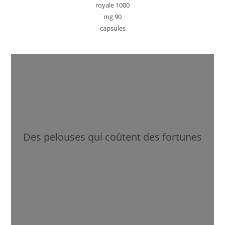
royale 1000
mg 90
capsules
Des pelouses qui coûtent des fortunes