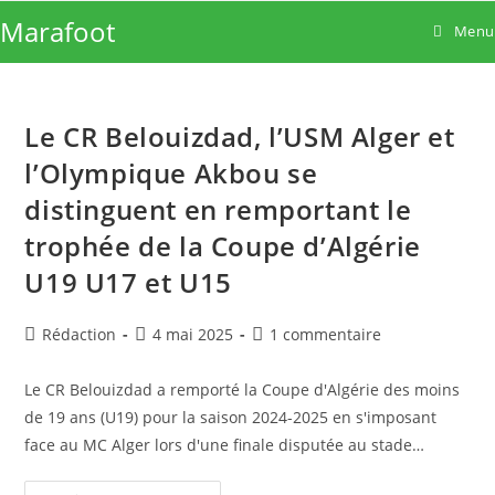
Skip
Marafoot
Menu
to
content
Le CR Belouizdad, l’USM Alger et
l’Olympique Akbou se
distinguent en remportant le
trophée de la Coupe d’Algérie
U19 U17 et U15
Auteur/autrice
Publication
Commentaires
Rédaction
4 mai 2025
1 commentaire
de
publiée :
de
la
la
Le CR Belouizdad a remporté la Coupe d'Algérie des moins
publication :
publication :
de 19 ans (U19) pour la saison 2024-2025 en s'imposant
face au MC Alger lors d'une finale disputée au stade…