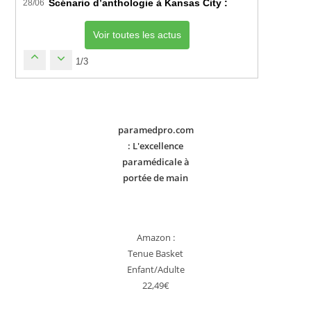
Scénario d’anthologie à Kansas City : L’Algérie décroch
28/06
Voir toutes les actus
1/3
paramedpro.com
: L'excellence
paramédicale à
portée de main
Amazon :
Tenue Basket
Enfant/Adulte
22,49€