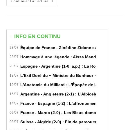
Le
Continuer La Lecture
CR
Belouizdad,
L’USM
Alger
Et
L’Olympique
Akbou
Se
INFO EN CONTINU
Distinguent
En
Remportant
Équipe de France : Zinédine Zidane succède officiell
28/07
Le
Trophée
Hommage à une légende : Aïssa Mandi tire sa révérence
23/07
De
La
Coupe
Espagne - Argentine (1-0, a.p.) : La Roja sur le toit d
20/07
D’Algérie
U19
L'Exil Doré du « Ministre du Bonheur » : Dans les Secr
19/07
U17
Et
L'Anatomie du Milliard : L'Épopée de Lamine Yamal du B
19/07
U15
Argentine - Angleterre (2-1) : L'Albiceleste renverse les
15/07
France - Espagne (1-2) : L'affrontement tactique ultim
14/07
France - Maroc (2-0) : Les Bleus domptent les Lions de l
09/07
Suisse - Algérie (2-0) : Fin de parcours pour les Fennec
03/07