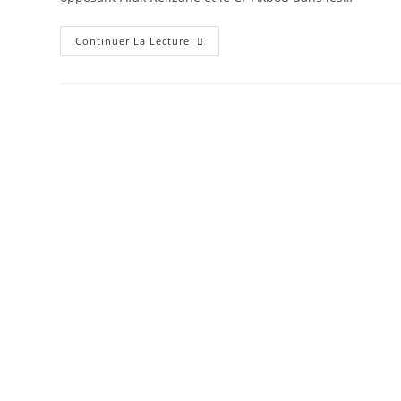
Finale
Continuer La Lecture
Coupe
D’Algérie
Féminine
:
Victoire
D’Akbou
En
U15
Et
D’Afak
Relizane
En
U20