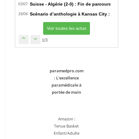
Suisse - Algérie (2-0) : Fin de parcours pour les Fe
03/07
Scénario d’anthologie à Kansas City : L’Algérie déc
28/06
Voir toutes les actus
1/3
paramedpro.com
: L'excellence
paramédicale à
portée de main
Amazon :
Tenue Basket
Enfant/Adulte