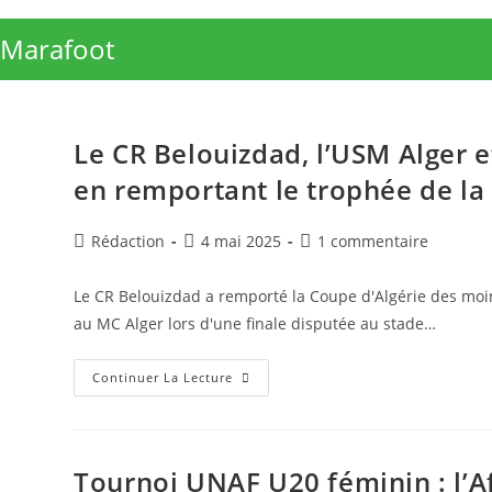
Skip
to
Marafoot
content
Le CR Belouizdad, l’USM Alger 
en remportant le trophée de la
Auteur/autrice
Publication
Commentaires
Rédaction
4 mai 2025
1 commentaire
de
publiée :
de
la
la
Le CR Belouizdad a remporté la Coupe d'Algérie des moin
publication :
publication :
au MC Alger lors d'une finale disputée au stade…
Le
Continuer La Lecture
CR
Belouizdad,
L’USM
Alger
Et
L’Olympique
Tournoi UNAF U20 féminin : l’A
Akbou