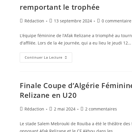
Se
remportant le trophée
Distinguent
En
Remportant
Le
Auteur/autrice
Publication
Commentaires
Rédaction
13 septembre 2024
0 commentaire
Trophée
de
publiée :
de
De
La
la
la
Coupe
L’équipe féminine de l’Afak Relizane a triomphé au tou
publication :
publication :
D’Algérie
d'affilée. Lors de la 4e journée, qui a eu lieu le jeudi 12…
U19
U17
Et
U15
Tournoi
Continuer La Lecture
UNAF
U20
Féminin
:
L’Afak
Relizane
Finale Coupe d’Algérie Féminine
Se
Distingue
Relizane en U20
En
Remportant
Le
Trophée
Auteur/autrice
Publication
Commentaires
Rédaction
2 mai 2024
2 commentaires
de
publiée :
de
la
la
Le stade Salem Mebrouki de Rouïba a été le théâtre des 
publication :
publication :
opposant Afak Relizane et le CF Akbou dans les…