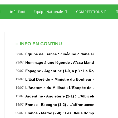
Info Foot
Équipe Nationale
COMPÉTITIONS
T
w
s
INFO EN CONTINU
Équipe de France : Zinédine Zidane succède offici
28/07
Hommage à une légende : Aïssa Mandi tire sa révére
23/07
Espagne - Argentine (1-0, a.p.) : La Roja sur le toi
20/07
L'Exil Doré du « Ministre du Bonheur » : Dans les S
19/07
L'Anatomie du Milliard : L'Épopée de Lamine Yamal 
19/07
Argentine - Angleterre (2-1) : L'Albiceleste renverse 
15/07
France - Espagne (1-2) : L'affrontement tactique u
14/07
France - Maroc (2-0) : Les Bleus domptent les Lions 
09/07