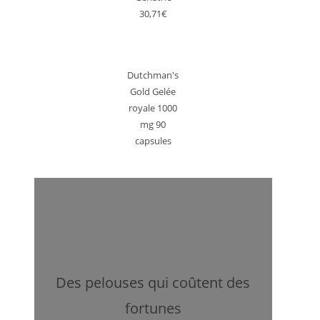
30,71€
Dutchman's
Gold Gelée
royale 1000
mg 90
capsules
Des pelouses qui coûtent des
fortunes