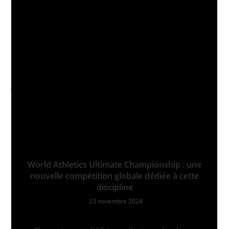
Coupe d’Afrique des nations 2024. Les supporters algériens
attendent avec impatience cette finale et espèrent que leur
équipe pourra réaliser cet exploit pour la première fois de
son histoire.
À lire aussi :
JO 2024 de Paris : la cérémonie d’ouverture aux bords de la
seine
VOUS DEVRIEZ ÉGALEMENT AIMER
World Athletics Ultimate Championship : une
nouvelle compétition globale dédiée à cette
discipline
23 novembre 2024