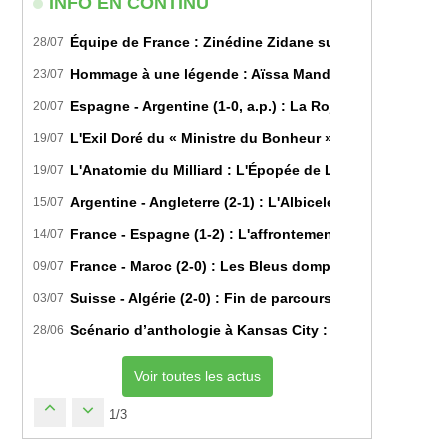
INFO EN CONTINU
Équipe de France : Zinédine Zidane succède officiell
28/07
Hommage à une légende : Aïssa Mandi tire sa révérence
23/07
Espagne - Argentine (1-0, a.p.) : La Roja sur le toit d
20/07
L'Exil Doré du « Ministre du Bonheur » : Dans les Secr
19/07
L'Anatomie du Milliard : L'Épopée de Lamine Yamal du B
19/07
Argentine - Angleterre (2-1) : L'Albiceleste renverse les
15/07
France - Espagne (1-2) : L'affrontement tactique ultim
14/07
France - Maroc (2-0) : Les Bleus domptent les Lions de l
09/07
Suisse - Algérie (2-0) : Fin de parcours pour les Fennec
03/07
Scénario d’anthologie à Kansas City : L’Algérie décroch
28/06
Voir toutes les actus
1/3