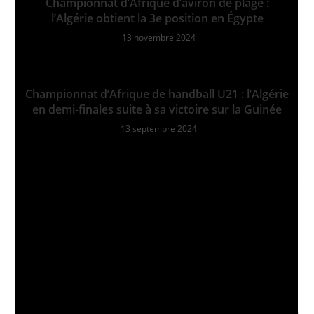
Championnat d’Afrique d’aviron de plage :
l’Algérie obtient la 3e position en Égypte
13 novembre 2024
Championnat d’Afrique de handball U21 : l’Algérie
en demi-finales suite à sa victoire sur la Guinée
13 septembre 2024
CETTE PUBLICATION A UN COMMENTAIRE
Ping :
Coupe d’Afrique de rugby 2024 : L’équipe nationale
d’Algérie perd la finale face au Zimbabwe - Marafoot
Laisser un commentaire