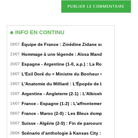
de
comment
votre
site
(facultatif)
INFO EN CONTINU
Équipe de France : Zinédine Zidane succède officiell
28/07
Hommage à une légende : Aïssa Mandi tire sa révérence
23/07
Espagne - Argentine (1-0, a.p.) : La Roja sur le toit d
20/07
L'Exil Doré du « Ministre du Bonheur » : Dans les Secr
19/07
L'Anatomie du Milliard : L'Épopée de Lamine Yamal du B
19/07
Argentine - Angleterre (2-1) : L'Albiceleste renverse les
15/07
France - Espagne (1-2) : L'affrontement tactique ultim
14/07
France - Maroc (2-0) : Les Bleus domptent les Lions de l
09/07
Suisse - Algérie (2-0) : Fin de parcours pour les Fennec
03/07
Scénario d’anthologie à Kansas City : L’Algérie décroch
28/06