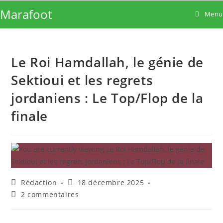
Skip
Marafoot
Menu
to
content
Le Roi Hamdallah, le génie de
Sektioui et les regrets
jordaniens : Le Top/Flop de la
finale
Auteur/autrice
Publication
Rédaction
18 décembre 2025
de
publiée :
Commentaires
2 commentaires
la
de
publication :
la
publication :