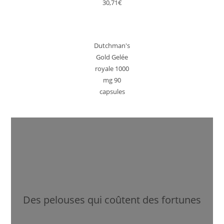
30,71€
Dutchman's
Gold Gelée
royale 1000
mg 90
capsules
Des pelouses qui coûtent des fortunes