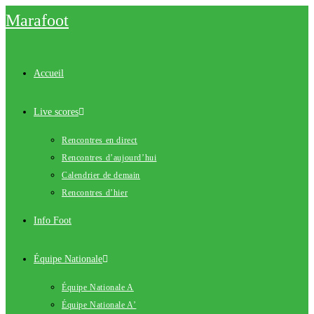
Skip
Marafoot
to
content
Accueil
Live scores
Rencontres en direct
Rencontres d’aujourd’hui
Calendrier de demain
Rencontres d’hier
Info Foot
Équipe Nationale
Équipe Nationale A
Équipe Nationale A’