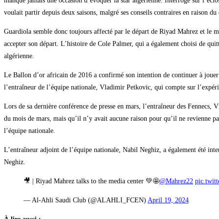
manque jamais une occasion d’évoquer la star algérienne. Interrogé sur l’éclo
voulait partir depuis deux saisons, malgré ses conseils contraires en raison d
Guardiola semble donc toujours affecté par le départ de Riyad Mahrez et le me
accepter son départ. L’histoire de Cole Palmer, qui a également choisi de quit
algérienne.
Le Ballon d’or africain de 2016 a confirmé son intention de continuer à jouer
l’entraîneur de l’équipe nationale, Vladimir Petkovic, qui compte sur l’expér
Lors de sa dernière conférence de presse en mars, l’entraîneur des Fennecs, Vla
du mois de mars, mais qu’il n’y avait aucune raison pour qu’il ne revienne pas
l’équipe nationale.
L’entraîneur adjoint de l’équipe nationale, Nabil Neghiz, a également été inte
Neghiz.
🎥 | Riyad Mahrez talks to the media center 💚🤩
@Mahrez22
pic.twi
— Al-Ahli Saudi Club (@ALAHLI_FCEN)
April 19, 2024