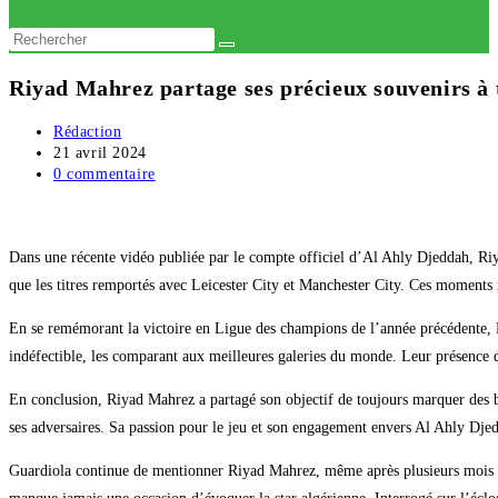
website
search
Riyad Mahrez partage ses précieux souvenirs à 
Auteur/autrice
Rédaction
de
Publication
21 avril 2024
la
publiée :
Commentaires
0 commentaire
publication :
de
la
publication :
Dans une récente vidéo publiée par le compte officiel d’Al Ahly Djeddah, Riy
que les titres remportés avec Leicester City et Manchester City. Ces moments 
En se remémorant la victoire en Ligue des champions de l’année précédente, R
indéfectible, les comparant aux meilleures galeries du monde. Leur présence d
En conclusion, Riyad Mahrez a partagé son objectif de toujours marquer des but
ses adversaires. Sa passion pour le jeu et son engagement envers Al Ahly Djedda
Guardiola continue de mentionner Riyad Mahrez, même après plusieurs mois dep