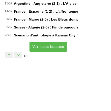
Argentine - Angleterre (2-1) : L'Albiceleste renverse les Th
15/07
France - Espagne (1-2) : L'affrontement tactique ultime 
14/07
France - Maroc (2-0) : Les Bleus domptent les Lions de l'A
09/07
Suisse - Algérie (2-0) : Fin de parcours pour les Fennecs 
03/07
Scénario d’anthologie à Kansas City : L’Algérie décroche 
28/06
Voir toutes les actus
1/3