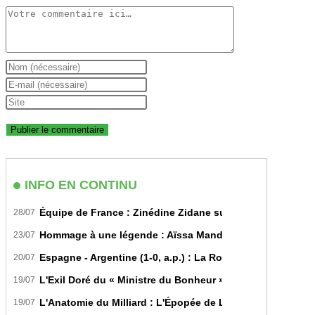
Comment
Enter
your
Enter
name
your
Saisir
or
email
l’URL
username
address
de
to
to
votre
comment
comment
site
INFO EN CONTINU
(facultatif)
Équipe de France : Zinédine Zidane succède officiellem
28/07
Hommage à une légende : Aïssa Mandi tire sa révérence i
23/07
Espagne - Argentine (1-0, a.p.) : La Roja sur le toit du m
20/07
L'Exil Doré du « Ministre du Bonheur » : Dans les Secrets
19/07
L'Anatomie du Milliard : L'Épopée de Lamine Yamal du Bit
19/07