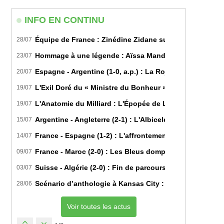
(facultatif)
INFO EN CONTINU
Équipe de France : Zinédine Zidane succède officiell
28/07
Hommage à une légende : Aïssa Mandi tire sa révérence
23/07
Espagne - Argentine (1-0, a.p.) : La Roja sur le toit d
20/07
L'Exil Doré du « Ministre du Bonheur » : Dans les Secr
19/07
L'Anatomie du Milliard : L'Épopée de Lamine Yamal du B
19/07
Argentine - Angleterre (2-1) : L'Albiceleste renverse les
15/07
France - Espagne (1-2) : L'affrontement tactique ultim
14/07
France - Maroc (2-0) : Les Bleus domptent les Lions de l
09/07
Suisse - Algérie (2-0) : Fin de parcours pour les Fennec
03/07
Scénario d’anthologie à Kansas City : L’Algérie décroch
28/06
Voir toutes les actus