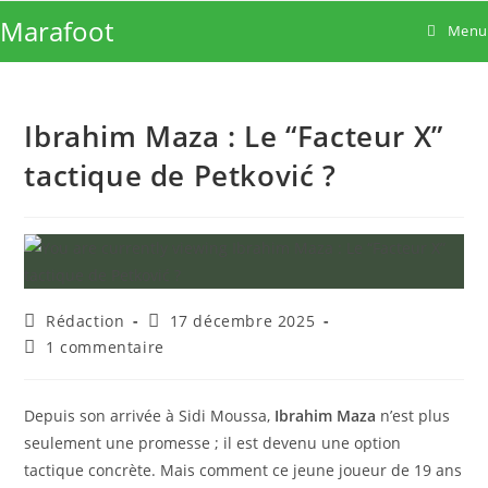
Skip
Marafoot
Menu
to
content
Ibrahim Maza : Le “Facteur X”
tactique de Petković ?
Auteur/autrice
Publication
Rédaction
17 décembre 2025
de
publiée :
Commentaires
1 commentaire
la
de
publication :
la
publication :
Depuis son arrivée à Sidi Moussa,
Ibrahim Maza
n’est plus
seulement une promesse ; il est devenu une option
tactique concrète. Mais comment ce jeune joueur de 19 ans