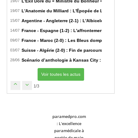
L'Exil Doré du « Ministre du Bonheur » : Dans les Secr
19/07
L'Anatomie du Milliard : L'Épopée de Lamine Yamal du B
19/07
Argentine - Angleterre (2-1) : L'Albiceleste renverse les
15/07
France - Espagne (1-2) : L'affrontement tactique ultim
14/07
France - Maroc (2-0) : Les Bleus domptent les Lions de l
09/07
Suisse - Algérie (2-0) : Fin de parcours pour les Fennec
03/07
Scénario d’anthologie à Kansas City : L’Algérie décroch
28/06
Voir toutes les actus
1/3
paramedpro.com
: L'excellence
paramédicale à
portée de main