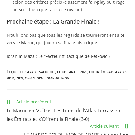
selon des critères précis (classement fair-play ou tirage
au sort, bien que rare à ce niveau).
Prochaine étape : La Grande Finale !
N’oublions pas que tous les regards se tourneront ensuite
vers le
Maroc
, qui jouera sa finale historique.
Ibrahim Maza : Le “Facteur X” tactique de Petković ?
ÉTIQUETTES
:
ARABIE SAOUDITE
,
COUPE ARABE 2025
,
DOHA
,
ÉMIRATS ARABES
UNIS
,
FIFA
,
FLASH INFO
,
INONDATIONS
Read
Article précédent
more
Le Maroc en Maître : Les Lions de l’Atlas Terrassent
articles
les Émirats et s’Offrent la Finale (3-0)
Article suivant