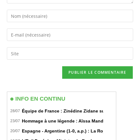
Enter
your
name
Enter
or
your
username
email
Saisir
to
address
l’URL
comment
to
de
comment
votre
site
(facultatif)
INFO EN CONTINU
Équipe de France : Zinédine Zidane succède officiell
28/07
Hommage à une légende : Aïssa Mandi tire sa révérence
23/07
Espagne - Argentine (1-0, a.p.) : La Roja sur le toit d
20/07