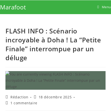
Skip
Marafoot
Menu
to
content
FLASH INFO : Scénario
incroyable à Doha ! La “Petite
Finale” interrompue par un
déluge
Auteur/autrice
Publication
Rédaction
18 décembre 2025
de
publiée :
Commentaires
1 commentaire
la
de
publication :