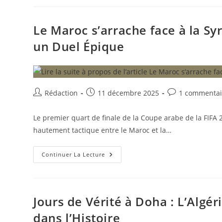
Doha
:
L’Algérie
S’écroule
Le Maroc s’arrache face à la Syr
Aux
Tirs
un Duel Épique
Au
But
(7-
6)
Face
À
Des
Auteur/autrice
Publication
Commentaires
Rédaction
11 décembre 2025
1 commentai
Émirats
Héroïques
de
publiée :
de
la
la
Le premier quart de finale de la Coupe arabe de la FIFA 
publication :
publication :
hautement tactique entre le Maroc et la…
Le
Continuer La Lecture
Maroc
S’arrache
Face
À
La
Syrie
Jours de Vérité à Doha : L’Algéri
(1-
0)
dans l’Histoire
Et