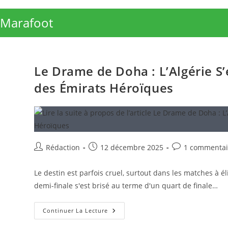
Skip
to
Marafoot
content
Le Drame de Doha : L’Algérie S’
des Émirats Héroïques
Auteur/autrice
Publication
Commentaires
Rédaction
12 décembre 2025
1 commentai
de
publiée :
de
la
la
Le destin est parfois cruel, surtout dans les matches à é
publication :
publication :
demi-finale s'est brisé au terme d'un quart de finale…
Le
Continuer La Lecture
Drame
De