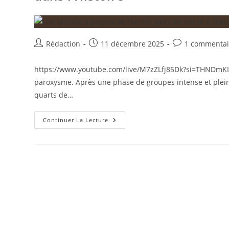
File
En
Demi-
Finale
Après
Un
Auteur/autrice
Publication
Commentaires
Rédaction
11 décembre 2025
1 commentai
Duel
Épique
de
publiée :
de
la
la
https://www.youtube.com/live/M7zZLfj85Dk?si=THNDmKIR
publication :
publication :
paroxysme. Après une phase de groupes intense et pleine 
quarts de…
Jours
Continuer La Lecture
De
Vérité
À
Doha
:
L’Algérie,
La
Syrie
Et
La
Palestine
Entrent
Dans
L’Histoire