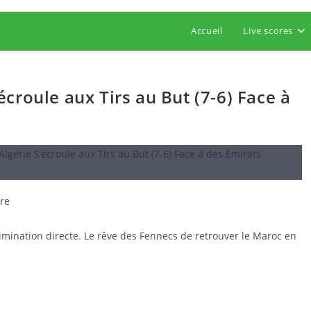
Accueil
Live scores
écroule aux Tirs au But (7-6) Face à
re
limination directe. Le rêve des Fennecs de retrouver le Maroc en