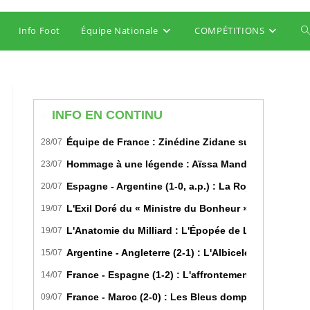
Info Foot
Équipe Nationale
COMPÉTITIONS
T
w
s
INFO EN CONTINU
Équipe de France : Zinédine Zidane succède offici
28/07
Hommage à une légende : Aïssa Mandi tire sa révére
23/07
Espagne - Argentine (1-0, a.p.) : La Roja sur le toi
20/07
L'Exil Doré du « Ministre du Bonheur » : Dans les S
19/07
L'Anatomie du Milliard : L'Épopée de Lamine Yamal 
19/07
Argentine - Angleterre (2-1) : L'Albiceleste renverse 
15/07
France - Espagne (1-2) : L'affrontement tactique u
14/07
France - Maroc (2-0) : Les Bleus domptent les Lions 
09/07