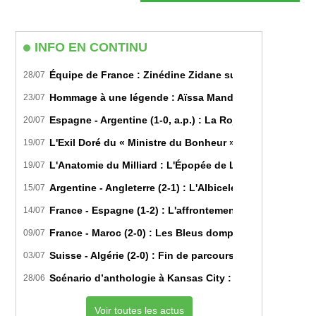
site
(facultatif)
INFO EN CONTINU
Équipe de France : Zinédine Zidane succède officiell
28/07
Hommage à une légende : Aïssa Mandi tire sa révérence
23/07
Espagne - Argentine (1-0, a.p.) : La Roja sur le toit d
20/07
L'Exil Doré du « Ministre du Bonheur » : Dans les Secr
19/07
L'Anatomie du Milliard : L'Épopée de Lamine Yamal du B
19/07
Argentine - Angleterre (2-1) : L'Albiceleste renverse les
15/07
France - Espagne (1-2) : L'affrontement tactique ultim
14/07
France - Maroc (2-0) : Les Bleus domptent les Lions de l
09/07
Suisse - Algérie (2-0) : Fin de parcours pour les Fennec
03/07
Scénario d’anthologie à Kansas City : L’Algérie décroch
28/06
Voir toutes les actus