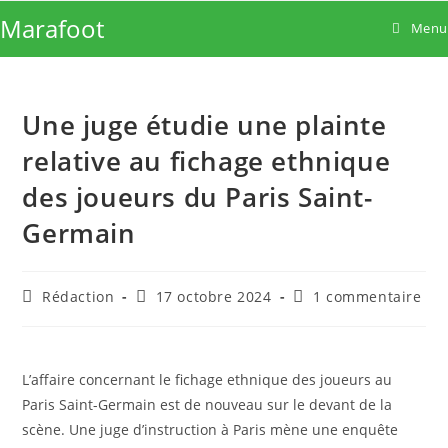
Skip
Marafoot
Menu
to
content
Une juge étudie une plainte
relative au fichage ethnique
des joueurs du Paris Saint-
Germain
Auteur/autrice
Publication
Commentaires
Rédaction
17 octobre 2024
1 commentaire
de
publiée :
de
la
la
publication :
publication :
L’affaire concernant le fichage ethnique des joueurs au
Paris Saint-Germain est de nouveau sur le devant de la
scène. Une juge d’instruction à Paris mène une enquête