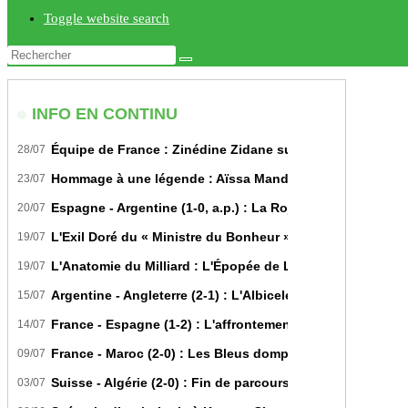
Toggle website search
INFO EN CONTINU
Équipe de France : Zinédine Zidane succède officiellem
28/07
Hommage à une légende : Aïssa Mandi tire sa révérence i
23/07
Espagne - Argentine (1-0, a.p.) : La Roja sur le toit du m
20/07
L'Exil Doré du « Ministre du Bonheur » : Dans les Secrets
19/07
L'Anatomie du Milliard : L'Épopée de Lamine Yamal du Bit
19/07
Argentine - Angleterre (2-1) : L'Albiceleste renverse les Th
15/07
France - Espagne (1-2) : L'affrontement tactique ultime 
14/07
France - Maroc (2-0) : Les Bleus domptent les Lions de l'A
09/07
Suisse - Algérie (2-0) : Fin de parcours pour les Fennecs 
03/07